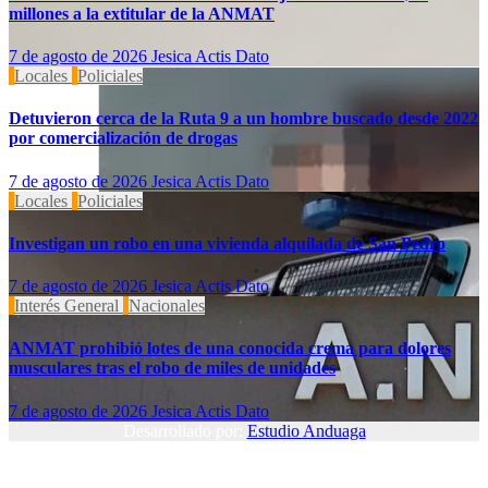
millones a la extitular de la ANMAT
7 de agosto de 2026
Jesica Actis Dato
Locales
Policiales
Detuvieron cerca de la Ruta 9 a un hombre buscado desde 2022
por comercialización de drogas
7 de agosto de 2026
Jesica Actis Dato
Locales
Policiales
Investigan un robo en una vivienda alquilada de San Pedro
7 de agosto de 2026
Jesica Actis Dato
Interés General
Nacionales
ANMAT prohibió lotes de una conocida crema para dolores
musculares tras el robo de miles de unidades
7 de agosto de 2026
Jesica Actis Dato
Desarrollado por:
Estudio Anduaga