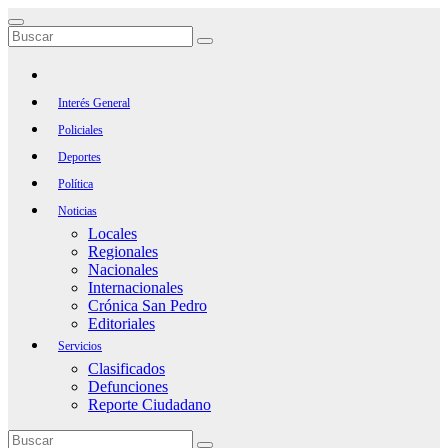
Saltar
al
contenido
Interés General
Policiales
Deportes
Política
Noticias
Locales
Regionales
Nacionales
Internacionales
Crónica San Pedro
Editoriales
Servicios
Clasificados
Defunciones
Reporte Ciudadano