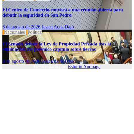
El Centro de Comercio convoca a una reunión abierta para
debatir la seguridad en San Pedro
6 de agosto de 2026
Jesica Actis Dato
Nacionales
Política
El Senado debate la Ley de Propiedad Privada tras la
eliminación del polémico capítulo sobre tierras
6 de agosto de 2026
Jesica Actis Dato
Desarrollado por:
Estudio Anduaga