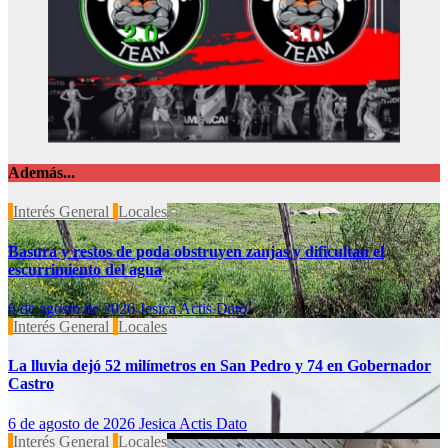
Además...
Interés General
Locales
Basura y restos de poda obstruyen zanjas y dificultan el
escurrimiento del agua
6 de agosto de 2026
Jesica Actis Dato
Interés General
Locales
La lluvia dejó 52 milímetros en San Pedro y 74 en Gobernador
Castro
6 de agosto de 2026
Jesica Actis Dato
Interés General
Locales