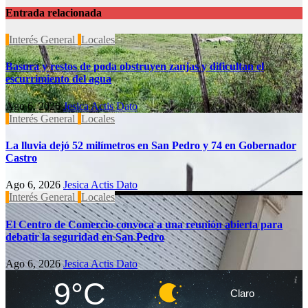
Entrada relacionada
Interés General
Locales
Basura y restos de poda obstruyen zanjas y dificultan el
escurrimiento del agua
Ago 6, 2026
Jesica Actis Dato
Interés General
Locales
La lluvia dejó 52 milímetros en San Pedro y 74 en Gobernador
Castro
Ago 6, 2026
Jesica Actis Dato
Interés General
Locales
El Centro de Comercio convoca a una reunión abierta para
debatir la seguridad en San Pedro
Ago 6, 2026
Jesica Actis Dato
9°C
Claro