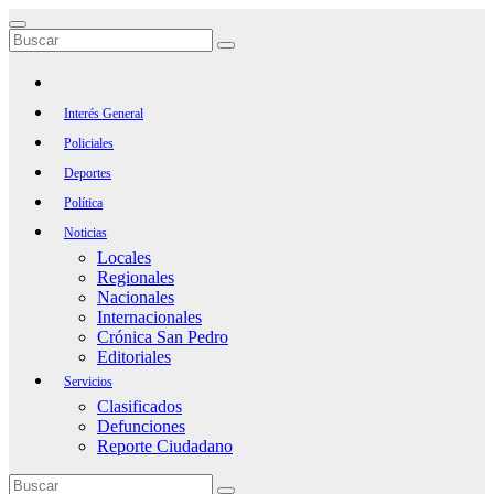
Saltar
al
contenido
Interés General
Policiales
Deportes
Política
Noticias
Locales
Regionales
Nacionales
Internacionales
Crónica San Pedro
Editoriales
Servicios
Clasificados
Defunciones
Reporte Ciudadano