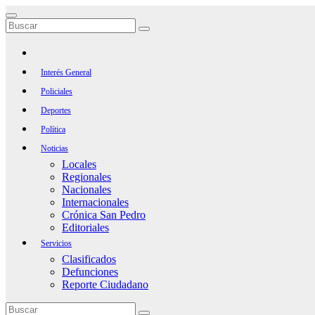
Saltar
al
contenido
Interés General
Policiales
Deportes
Política
Noticias
Locales
Regionales
Nacionales
Internacionales
Crónica San Pedro
Editoriales
Servicios
Clasificados
Defunciones
Reporte Ciudadano