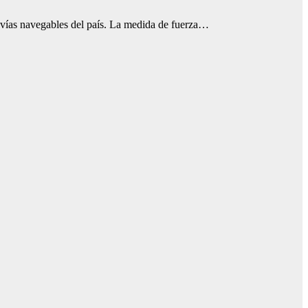
y vías navegables del país. La medida de fuerza…
0
07:00
08:00
09:00
10:00
11:00
12:00
13:00
C
2°C
2°C
4°C
7°C
10°C
12°C
13°