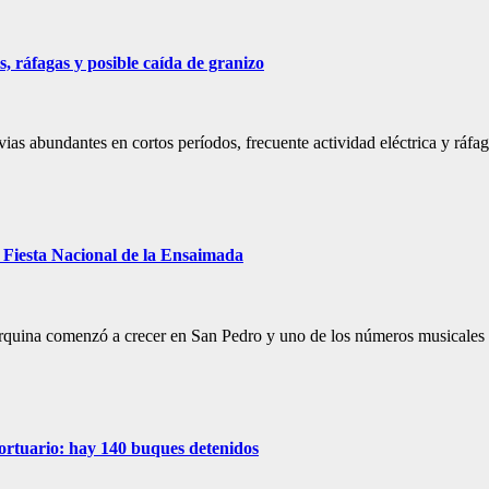
, ráfagas y posible caída de granizo
vias abundantes en cortos períodos, frecuente actividad eléctrica y ráf
a Fiesta Nacional de la Ensaimada
rquina comenzó a crecer en San Pedro y uno de los números musicales 
portuario: hay 140 buques detenidos