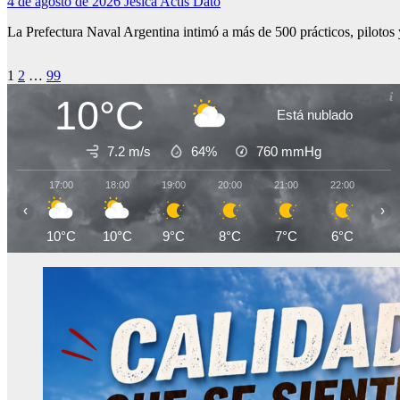
4 de agosto de 2026
Jesica Actis Dato
La Prefectura Naval Argentina intimó a más de 500 prácticos, pilotos
Paginación
1
2
…
99
de
10°C
Está nublado
entradas
7.2 m/s
64%
760
mmHg
17:00
18:00
19:00
20:00
21:00
22:00
23
‹
›
10°C
10°C
9°C
8°C
7°C
6°C
5