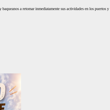
 y baqueanos a retomar inmediatamente sus actividades en los puertos 
:00
00:00
01:00
02:00
03:00
04:00
05:00
06:0
°C
5°C
4°C
4°C
4°C
3°C
2°C
2°