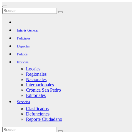
Saltar
al
contenido
Interés General
Policiales
Deportes
Política
Noticias
Locales
Regionales
Nacionales
Internacionales
Crónica San Pedro
Editoriales
Servicios
Clasificados
Defunciones
Reporte Ciudadano