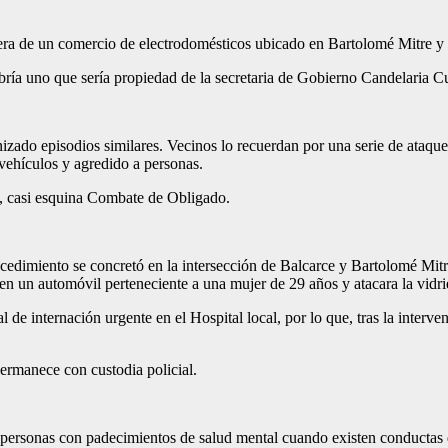
driera de un comercio de electrodomésticos ubicado en Bartolomé Mitre y
bría uno que sería propiedad de la secretaria de Gobierno Candelaria C
nizado episodios similares. Vecinos lo recuerdan por una serie de ataq
ehículos y agredido a personas.
a, casi esquina Combate de Obligado.
rocedimiento se concretó en la intersección de Balcarce y Bartolomé Mit
en un automóvil perteneciente a una mujer de 29 años y atacara la vidri
de internación urgente en el Hospital local, por lo que, tras la interven
ermanece con custodia policial.
e personas con padecimientos de salud mental cuando existen conductas q