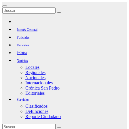
Saltar
al
contenido
Interés General
Policiales
Deportes
Política
Noticias
Locales
Regionales
Nacionales
Internacionales
Crónica San Pedro
Editoriales
Servicios
Clasificados
Defunciones
Reporte Ciudadano