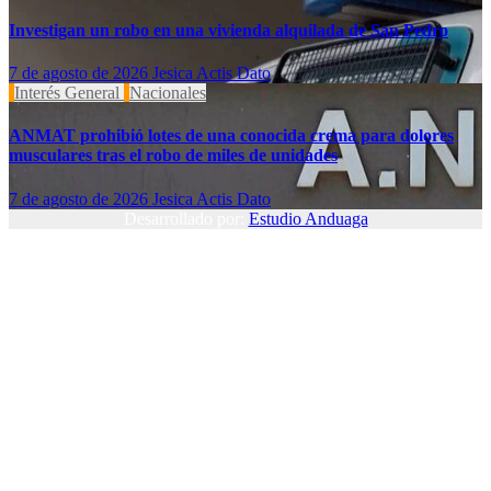
Investigan un robo en una vivienda alquilada de San Pedro
7 de agosto de 2026
Jesica Actis Dato
Interés General
Nacionales
ANMAT prohibió lotes de una conocida crema para dolores
musculares tras el robo de miles de unidades
7 de agosto de 2026
Jesica Actis Dato
Desarrollado por:
Estudio Anduaga