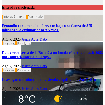
Entrada relacionada
Interés General
Nacionales
Fentanilo contaminado: liberaron bajo una fianza de $75
millones a la extitular de la ANMAT
Ago 7, 2026
Jesica Actis Dato
Locales
Policiales
Detuvieron cerca de la Ruta 9 a un hombre buscado desde 2022
por comercialización de drogas
Ago 7, 2026
Jesica Actis Dato
Locales
Policiales
Investigan un robo en una vivienda alquilada de San Pedro
Ago 7, 2026
Jesica Actis Dato
8°C
Claro