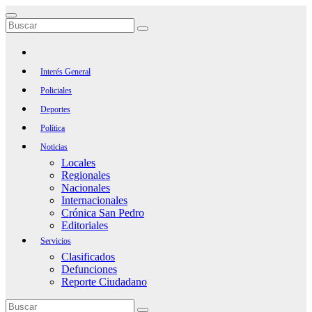
Saltar
al
contenido
Interés General
Policiales
Deportes
Política
Noticias
Locales
Regionales
Nacionales
Internacionales
Crónica San Pedro
Editoriales
Servicios
Clasificados
Defunciones
Reporte Ciudadano