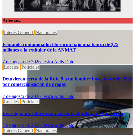
Además...
Interés General
Nacionales
Fentanilo contaminado: liberaron bajo una fianza de $75
millones a la extitular de la ANMAT
7 de agosto de 2026
Jesica Actis Dato
Locales
Policiales
Detuvieron cerca de la Ruta 9 a un hombre buscado desde 2022
por comercialización de drogas
7 de agosto de 2026
Jesica Actis Dato
Locales
Policiales
Investigan un robo en una vivienda alquilada de San Pedro
7 de agosto de 2026
Jesica Actis Dato
Interés General
Nacionales