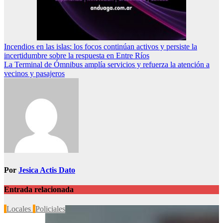
Navegación
Incendios en las islas: los focos continúan activos y persiste la
incertidumbre sobre la respuesta en Entre Ríos
de
La Terminal de Ómnibus amplía servicios y refuerza la atención a
entradas
vecinos y pasajeros
Por
Jesica Actis Dato
Entrada relacionada
Locales
Policiales