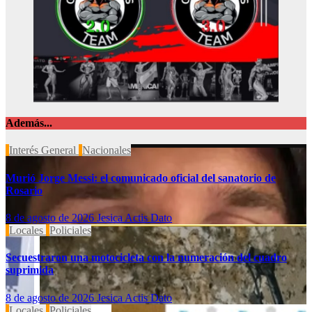
Además...
Interés General
Nacionales
Murió Jorge Messi: el comunicado oficial del sanatorio de
Rosario
8 de agosto de 2026
Jesica Actis Dato
Locales
Policiales
Secuestraron una motocicleta con la numeración del cuadro
suprimida
8 de agosto de 2026
Jesica Actis Dato
Locales
Policiales