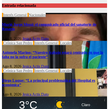
Entrada relacionada
Interés General
Nacionales
Murió Jorge Messi: el comunicado oficial del sanatorio de
Rosario
Ago 8, 2026
Jesica Actis Dato
Crónica San Pedro
Interés General
Locales
Antonela Marino: “Nuestro trabajo estará centrado en que la
falta no la sufra el paciente”
Ago 8, 2026
Jesica Actis Dato
Crónica San Pedro
Interés General
Locales
Diego Luque: “La principal problemática del Hospital es
económica”
Ago 8, 2026
Jesica Actis Dato
3°C
Claro