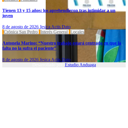
Tienen 13 y 15 años: los aprehendieron tras intimidar a un
joven
8 de agosto de 2026
Jesica Actis Dato
Crónica San Pedro
Interés General
Locales
Antonela Marino: “Nuestro trabajo estará centrado en que la
falta no la sufra el paciente”
8 de agosto de 2026
Jesica Actis Dato
Desarrollado por:
Estudio Anduaga