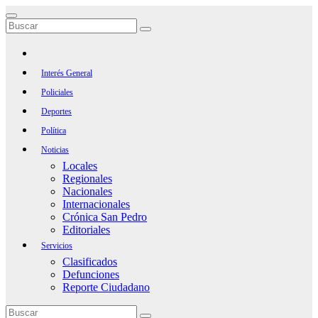
Saltar
al
contenido
Interés General
Policiales
Deportes
Política
Noticias
Locales
Regionales
Nacionales
Internacionales
Crónica San Pedro
Editoriales
Servicios
Clasificados
Defunciones
Reporte Ciudadano