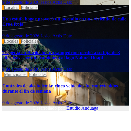
9 de agosto de 2026
Jesica Actis Dato
Locales
Policiales
Una estufa hogar provocó un incendio en una vivienda de calle
Cruz Roja
9 de agosto de 2026
Jesica Actis Dato
Locales
Policiales
Tragedia en Bariloche: un sampedrino perdió a su hija de 3
años tras caer una camioneta al lago Nahuel Huapi
9 de agosto de 2026
Jesica Actis Dato
Municipales
Policiales
Controles de alcoholemia: cinco vehículos fueron retenidos
durante el fin de semana
9 de agosto de 2026
Jesica Actis Dato
Desarrollado por:
Estudio Anduaga