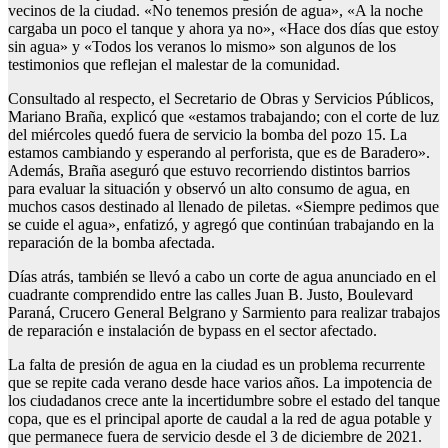
vecinos de la ciudad. «No tenemos presión de agua», «A la noche
cargaba un poco el tanque y ahora ya no», «Hace dos días que estoy
sin agua» y «Todos los veranos lo mismo» son algunos de los
testimonios que reflejan el malestar de la comunidad.
Consultado al respecto, el Secretario de Obras y Servicios Públicos,
Mariano Braña, explicó que «estamos trabajando; con el corte de luz
del miércoles quedó fuera de servicio la bomba del pozo 15. La
estamos cambiando y esperando al perforista, que es de Baradero».
Además, Braña aseguró que estuvo recorriendo distintos barrios
para evaluar la situación y observó un alto consumo de agua, en
muchos casos destinado al llenado de piletas. «Siempre pedimos que
se cuide el agua», enfatizó, y agregó que continúan trabajando en la
reparación de la bomba afectada.
Días atrás, también se llevó a cabo un corte de agua anunciado en el
cuadrante comprendido entre las calles Juan B. Justo, Boulevard
Paraná, Crucero General Belgrano y Sarmiento para realizar trabajos
de reparación e instalación de bypass en el sector afectado.
La falta de presión de agua en la ciudad es un problema recurrente
que se repite cada verano desde hace varios años. La impotencia de
los ciudadanos crece ante la incertidumbre sobre el estado del tanque
copa, que es el principal aporte de caudal a la red de agua potable y
que permanece fuera de servicio desde el 3 de diciembre de 2021.