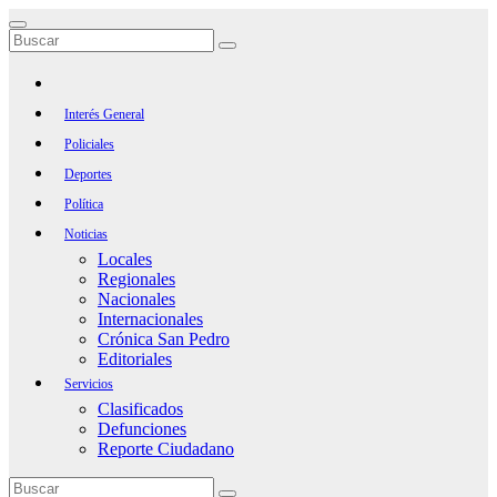
Saltar
al
contenido
Interés General
Policiales
Deportes
Política
Noticias
Locales
Regionales
Nacionales
Internacionales
Crónica San Pedro
Editoriales
Servicios
Clasificados
Defunciones
Reporte Ciudadano