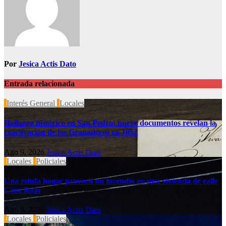
Por
Jesica Actis Dato
Entrada relacionada
Interés General
Locales
Hallazgo histórico en San Pedro: nueve documentos revelan la
reactivación de los Granaderos en 1852
Ago 9, 2026
Jesica Actis Dato
Locales
Policiales
Una estufa hogar provocó un incendio en una vivienda de calle
Cruz Roja
Ago 9, 2026
Jesica Actis Dato
Locales
Policiales