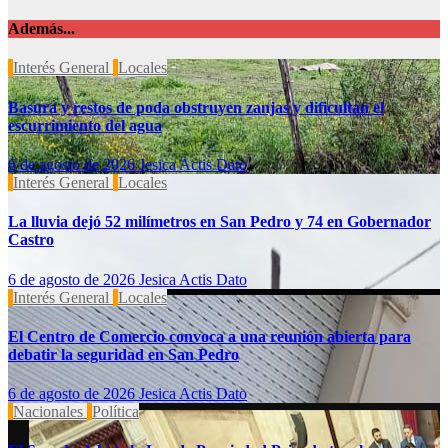
Además...
Interés General
Locales
Basura y restos de poda obstruyen zanjas y dificultan el
escurrimiento del agua
6 de agosto de 2026
Jesica Actis Dato
Interés General
Locales
La lluvia dejó 52 milímetros en San Pedro y 74 en Gobernador
Castro
6 de agosto de 2026
Jesica Actis Dato
Interés General
Locales
El Centro de Comercio convoca a una reunión abierta para
debatir la seguridad en San Pedro
6 de agosto de 2026
Jesica Actis Dato
Nacionales
Política