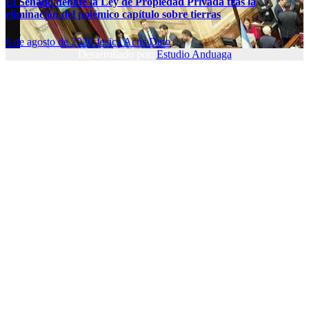
El Senado debate la Ley de Propiedad Privada tras la
eliminación del polémico capítulo sobre tierras
6 de agosto de 2026
Jesica Actis Dato
Desarrollado por:
Estudio Anduaga