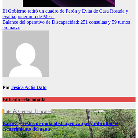
Navegación
El Gobierno retiró un cuadro de Perón y Evita de Casa Rosada y
evalúa poner uno de Messi
de
Balance del operativo de Discapacidad: 251 consultas y 59 turnos
entradas
en marzo
Por
Jesica Actis Dato
Entrada relacionada
Interés General
Locales
Basura y restos de poda obstruyen zanjas y dificultan el
escurrimiento del agua