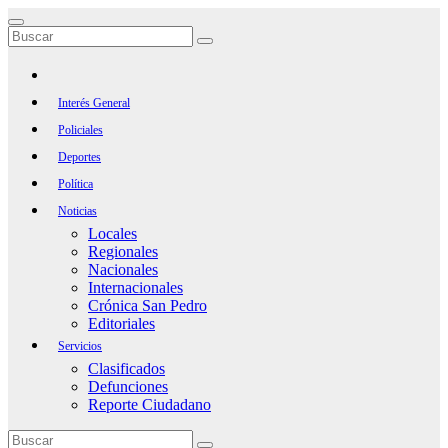
Saltar
al
contenido
Interés General
Policiales
Deportes
Política
Noticias
Locales
Regionales
Nacionales
Internacionales
Crónica San Pedro
Editoriales
Servicios
Clasificados
Defunciones
Reporte Ciudadano