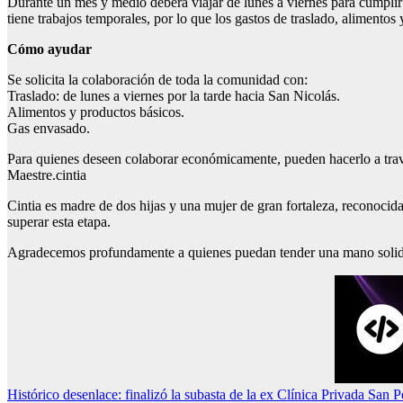
Durante un mes y medio deberá viajar de lunes a viernes para cumplir
tiene trabajos temporales, por lo que los gastos de traslado, alimentos y
Cómo ayudar
Se solicita la colaboración de toda la comunidad con:
Traslado: de lunes a viernes por la tarde hacia San Nicolás.
Alimentos y productos básicos.
Gas envasado.
Para quienes deseen colaborar económicamente, pueden hacerlo a travé
Maestre.cintia
Cintia es madre de dos hijas y una mujer de gran fortaleza, reconocid
superar esta etapa.
Agradecemos profundamente a quienes puedan tender una mano solid
Navegación
Histórico desenlace: finalizó la subasta de la ex Clínica Privada San