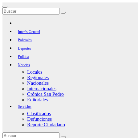
Saltar
al
contenido
Interés General
Policiales
Deportes
Política
Noticias
Locales
Regionales
Nacionales
Internacionales
Crónica San Pedro
Editoriales
Servicios
Clasificados
Defunciones
Reporte Ciudadano