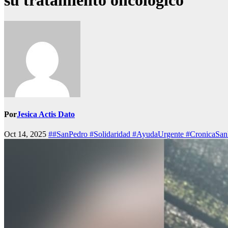
su tratamiento oncológico
Por
Jesica Actis Dato
Oct 14, 2025
##SanPedro #Solidaridad #AyudaUrgente #CronicaSan