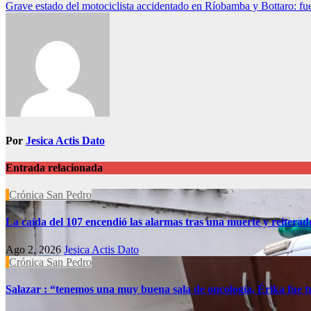
Grave estado del motociclista accidentado en Ríobamba y Bottaro: fue
de
entradas
Por
Jesica Actis Dato
Entrada relacionada
Crónica San Pedro
La caída del 107 encendió las alarmas tras una muerte y reiterad
Ago 2, 2026
Jesica Actis Dato
Crónica San Pedro
Salazar : “tenemos una muy buena sala de oncología, Érika fue t