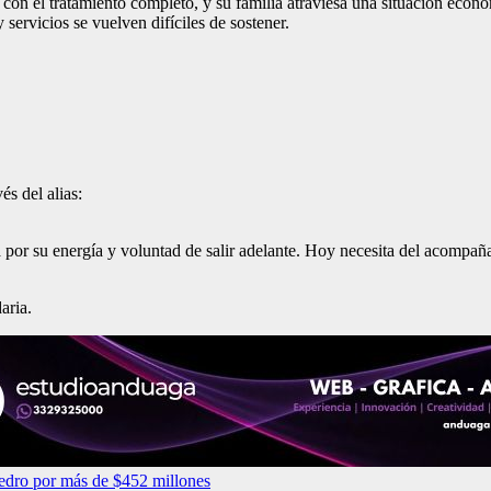
 con el tratamiento completo, y su familia atraviesa una situación econ
 servicios se vuelven difíciles de sostener.
s del alias:
a por su energía y voluntad de salir adelante. Hoy necesita del acompa
aria.
 Pedro por más de $452 millones