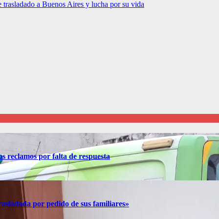
 trasladado a Buenos Aires y lucha por su vida
os reclamos por falta de respuesta
rasladada por pedido de sus familiares»