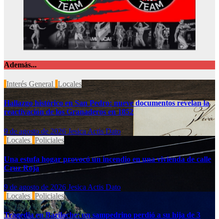
Además...
Interés General
Locales
Hallazgo histórico en San Pedro: nueve documentos revelan la
reactivación de los Granaderos en 1852
9 de agosto de 2026
Jesica Actis Dato
Locales
Policiales
Una estufa hogar provocó un incendio en una vivienda de calle
Cruz Roja
9 de agosto de 2026
Jesica Actis Dato
Locales
Policiales
Tragedia en Bariloche: un sampedrino perdió a su hija de 3