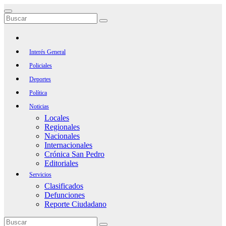
Saltar
al
contenido
Interés General
Policiales
Deportes
Política
Noticias
Locales
Regionales
Nacionales
Internacionales
Crónica San Pedro
Editoriales
Servicios
Clasificados
Defunciones
Reporte Ciudadano