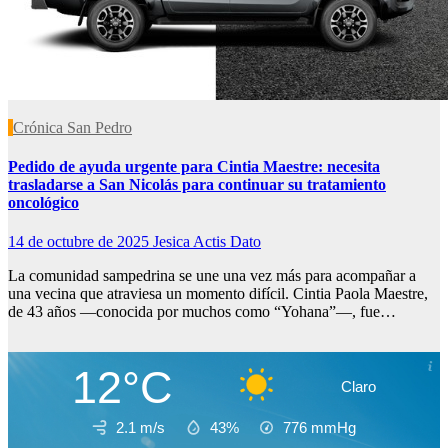
Crónica San Pedro
Pedido de ayuda urgente para Cintia Maestre: necesita
trasladarse a San Nicolás para continuar su tratamiento
oncológico
14 de octubre de 2025
Jesica Actis Dato
La comunidad sampedrina se une una vez más para acompañar a
una vecina que atraviesa un momento difícil. Cintia Paola Maestre,
de 43 años —conocida por muchos como “Yohana”—, fue…
12°C
Claro
2.1 m/s
43%
776
mmHg