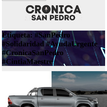
Etiqueta:
#SanPedro
#Solidaridad #AyudaUrgente
#CronicaSanPedro
#CintiaMaestre