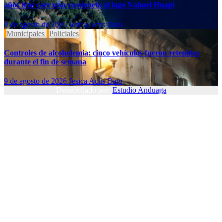
años tras caer una camioneta al lago Nahuel Huapi
9 de agosto de 2026
Jesica Actis Dato
Municipales
Policiales
Controles de alcoholemia: cinco vehículos fueron retenidos
durante el fin de semana
9 de agosto de 2026
Jesica Actis Dato
Desarrollado por:
Estudio Anduaga