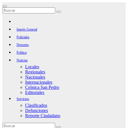
Saltar
al
contenido
Interés General
Policiales
Deportes
Política
Noticias
Locales
Regionales
Nacionales
Internacionales
Crónica San Pedro
Editoriales
Servicios
Clasificados
Defunciones
Reporte Ciudadano