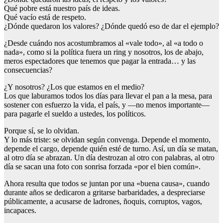
Qué pobre está nuestro país de ideas.
Qué vacío está de respeto.
¿Dónde quedaron los valores? ¿Dónde quedó eso de dar el ejemplo?
¿Desde cuándo nos acostumbramos al «vale todo», al «a todo o
nada», como si la política fuera un ring y nosotros, los de abajo,
meros espectadores que tenemos que pagar la entrada… y las
consecuencias?
¿Y nosotros? ¿Los que estamos en el medio?
Los que laburamos todos los días para llevar el pan a la mesa, para
sostener con esfuerzo la vida, el país, y —no menos importante—
para pagarle el sueldo a ustedes, los políticos.
Porque sí, se lo olvidan.
Y lo más triste: se olvidan según convenga. Depende el momento,
depende el cargo, depende quién esté de turno. Así, un día se matan,
al otro día se abrazan. Un día destrozan al otro con palabras, al otro
día se sacan una foto con sonrisa forzada «por el bien común».
Ahora resulta que todos se juntan por una «buena causa», cuando
durante años se dedicaron a gritarse barbaridades, a despreciarse
públicamente, a acusarse de ladrones, ñoquis, corruptos, vagos,
incapaces.