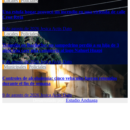
Locales
Policiales
Una estufa hogar provocó un incendio en una vivienda de calle
Cruz Roja
9 de agosto de 2026
Jesica Actis Dato
Locales
Policiales
Tragedia en Bariloche: un sampedrino perdió a su hija de 3
años tras caer una camioneta al lago Nahuel Huapi
9 de agosto de 2026
Jesica Actis Dato
Municipales
Policiales
Controles de alcoholemia: cinco vehículos fueron retenidos
durante el fin de semana
9 de agosto de 2026
Jesica Actis Dato
Desarrollado por:
Estudio Anduaga