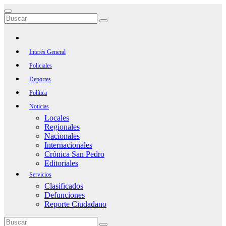
Saltar
al
contenido
Interés General
Policiales
Deportes
Política
Noticias
Locales
Regionales
Nacionales
Internacionales
Crónica San Pedro
Editoriales
Servicios
Clasificados
Defunciones
Reporte Ciudadano