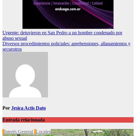
Navegación
Urgente: detuvieron en San Pedro a un hombre condenado por
abuso sexual
de
Diversos procedimientos policiales: aprehensiones, allanamientos y
entradas
secuestros
Por
Jesica Actis Dato
Entrada relacionada
Interés General
Locales