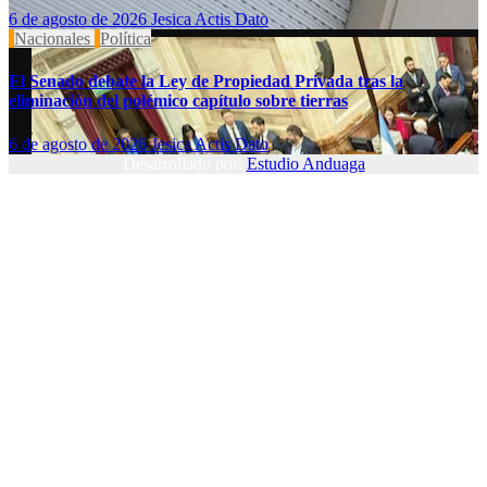
6 de agosto de 2026
Jesica Actis Dato
Nacionales
Política
El Senado debate la Ley de Propiedad Privada tras la
eliminación del polémico capítulo sobre tierras
6 de agosto de 2026
Jesica Actis Dato
Desarrollado por:
Estudio Anduaga