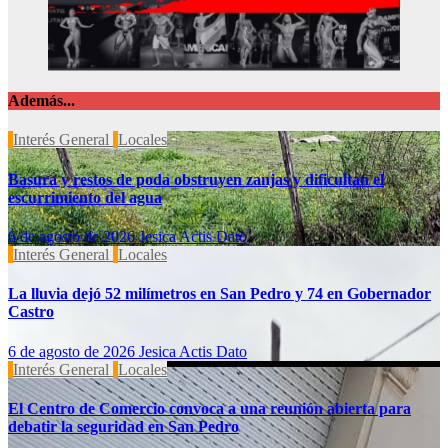
Además...
Interés General
Locales
Basura y restos de poda obstruyen zanjas y dificultan el
escurrimiento del agua
6 de agosto de 2026
Jesica Actis Dato
Interés General
Locales
La lluvia dejó 52 milímetros en San Pedro y 74 en Gobernador
Castro
6 de agosto de 2026
Jesica Actis Dato
Interés General
Locales
El Centro de Comercio convoca a una reunión abierta para
debatir la seguridad en San Pedro