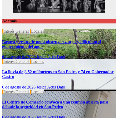
Además...
Interés General
Locales
Basura y restos de poda obstruyen zanjas y dificultan el
escurrimiento del agua
6 de agosto de 2026
Jesica Actis Dato
Interés General
Locales
La lluvia dejó 52 milímetros en San Pedro y 74 en Gobernador
Castro
6 de agosto de 2026
Jesica Actis Dato
Interés General
Locales
El Centro de Comercio convoca a una reunión abierta para
debatir la seguridad en San Pedro
6 de agosto de 2026
Jesica Actis Dato