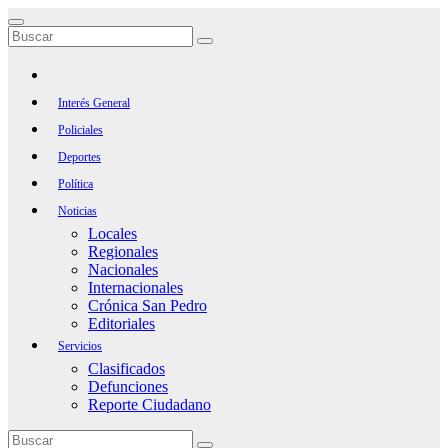
Saltar
al
contenido
Interés General
Policiales
Deportes
Política
Noticias
Locales
Regionales
Nacionales
Internacionales
Crónica San Pedro
Editoriales
Servicios
Clasificados
Defunciones
Reporte Ciudadano