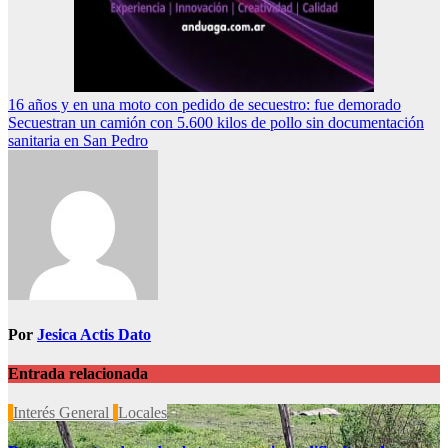
Navegación
16 años y en una moto con pedido de secuestro: fue demorado
Secuestran un camión con 5.600 kilos de pollo sin documentación
de
sanitaria en San Pedro
entradas
Por
Jesica Actis Dato
Entrada relacionada
Interés General
Locales