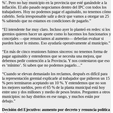
%’. Pero no hay municipio en la provincia que esté ganándole a la
inflación. El año pasado negociamos dentro del IPC con todos los
trabajadores. Hoy no podemos pagar el aguinaldo, no tenemos cómo
cubrirlo. Sería irresponsable salir a decir que vamos a otorgar un 25
% sabiendo que no estamos en condiciones de pagarlo.”
“El intendente fue muy claro. Incluso ayer lo planteó en redes: si los
gremios quieren hacer un aporte como lo hacemos los funcionarios y
concejales —que renunciamos al aumento— deberían evaluar si
pueden hacer lo mismo. Eso ayudaría operativamente al municipio.”
“En más de cinco reuniones fuimos sinceros: no tenemos forma de
pagar aguinaldo y entendemos que se necesita una mejora, que
debemos pedir contención a la Provincia. Y nos contestaron que eso
es ‘mínimo’. Si saben que no podemos pagarlo…”
“Cuando se elevan demasiado los reclamos, después es difícil para
la representación gremial explicarle al trabajador que pidieron un 15
% pero terminaron aceptando un 10 %. Y entendemos que no son
los mejores sueldos, pero el 65 % de la planta municipal está hoy
entre uno y dos millones y medio de pesos brutos. Pregunten a otros
municipios: no hay distritos en ese rango, y muchos están por
debajo.”
Decisión del Ejecutivo: aumento por decreto y renuncia política