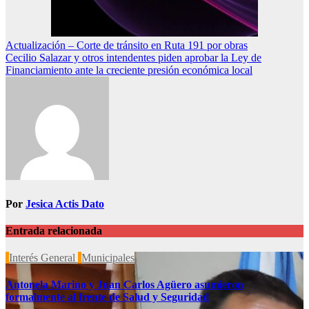
Navegación
Actualización – Corte de tránsito en Ruta 191 por obras
Cecilio Salazar y otros intendentes piden aprobar la Ley de
de
Financiamiento ante la creciente presión económica local
entradas
Por
Jesica Actis Dato
Entrada relacionada
Interés General
Municipales
Antonela Marino y Juan Carlos Agüero asumieron
formalmente al frente de Salud y Seguridad