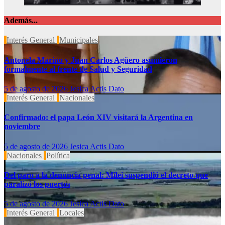
Además...
Interés General
Municipales
Antonela Marino y Juan Carlos Agüero asumieron
formalmente al frente de Salud y Seguridad
5 de agosto de 2026
Jesica Actis Dato
Interés General
Nacionales
Confirmado: el papa León XIV visitará la Argentina en
noviembre
5 de agosto de 2026
Jesica Actis Dato
Nacionales
Política
Del paro a la denuncia penal: Milei suspendió el decreto que
paralizó los puertos
5 de agosto de 2026
Jesica Actis Dato
Interés General
Locales