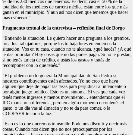
% de los 230 médicos que tenemos. Es decir, casi el 50 % de la
totalidad de los médicos de carrera médica están entre los que más
ganan en el municipio. Y aun así nos dicen que tenemos que hacer
más esfuerzo.”
Fragmento textual de la entrevista – reflexión final de Borgo
“Entiendo la situación. Le quiero hacer una pregunta a los gremios,
no a los trabajadores, porque los trabajadores entendemos la
situación. Vos en tu casa, cuando no te alcanza, ¿qué hacés? ¿A qué
le das prioridad? Hay cosas que no las podés pagar. Si no te prestan,
si no tenés tarjeta de crédito, ajustás los gastos y tratás de
recomponer con lo que tenés.”
“El problema no lo genera la Municipalidad de San Pedro si
nuestros contribuyentes están afectados. Yo no creo que haya
alguien que deje de pagar las tasas para perjudicar al intendente o
por algún juego político. Esto es un síntoma. Si ves que cada vez
tenés menos ingresos y menos movimiento… entendemos que el
IPC marca una diferencia, pero en algún momento o contenés el
gasto, o un día vas al almacén y no te da para comer, o la
COOPSER te corta la luz.”
“Esto es lo que queremos transmitir. Podemos discutir y decir más
cosas. Cuando nos dicen que no nos preocupamos por los
municipales… hace un mes se dieron de alta empleados que tenían