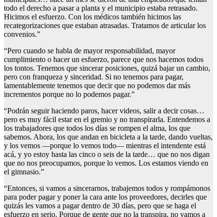
todo el derecho a pasar a planta y el municipio estaba retrasado.
Hicimos el esfuerzo. Con los médicos también hicimos las
recategorizaciones que estaban atrasadas. Tratamos de articular los
convenios.”
“Pero cuando se habla de mayor responsabilidad, mayor
cumplimiento o hacer un esfuerzo, parece que nos hacemos todos
los tontos. Tenemos que sincerar posiciones, quizá bajar un cambio,
pero con franqueza y sinceridad. Si no tenemos para pagar,
lamentablemente tenemos que decir que no podemos dar más
incrementos porque no lo podemos pagar.”
“Podrán seguir haciendo paros, hacer videos, salir a decir cosas…
pero es muy fácil estar en el gremio y no transpirarla. Entendemos a
los trabajadores que todos los días se rompen el alma, los que
sabemos. Ahora, los que andan en bicicleta a la tarde, dando vueltas,
y los vemos —porque lo vemos todo— mientras el intendente está
acá, y yo estoy hasta las cinco o seis de la tarde… que no nos digan
que no nos preocupamos, porque lo vemos. Los estamos viendo en
el gimnasio.”
“Entonces, si vamos a sincerarnos, trabajemos todos y rompámonos
para poder pagar y poner la cara ante los proveedores, decirles que
quizás les vamos a pagar dentro de 30 días, pero que se haga el
esfuerzo en serio. Porque de gente que no la transpira, no vamos a