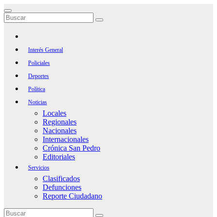
Saltar
al
contenido
Interés General
Policiales
Deportes
Política
Noticias
Locales
Regionales
Nacionales
Internacionales
Crónica San Pedro
Editoriales
Servicios
Clasificados
Defunciones
Reporte Ciudadano