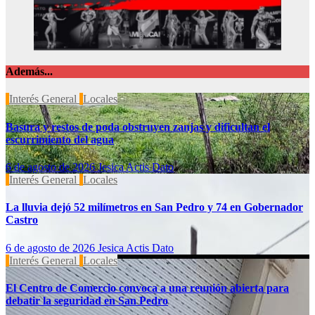
Además...
Interés General
Locales
Basura y restos de poda obstruyen zanjas y dificultan el
escurrimiento del agua
6 de agosto de 2026
Jesica Actis Dato
Interés General
Locales
La lluvia dejó 52 milímetros en San Pedro y 74 en Gobernador
Castro
6 de agosto de 2026
Jesica Actis Dato
Interés General
Locales
El Centro de Comercio convoca a una reunión abierta para
debatir la seguridad en San Pedro