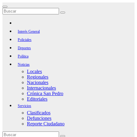
Saltar
al
contenido
Interés General
Policiales
Deportes
Política
Noticias
Locales
Regionales
Nacionales
Internacionales
Crónica San Pedro
Editoriales
Servicios
Clasificados
Defunciones
Reporte Ciudadano