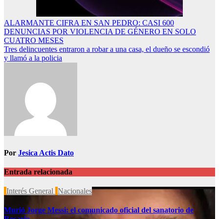
Navegación
ALARMANTE CIFRA EN SAN PEDRO: CASI 600
DENUNCIAS POR VIOLENCIA DE GÉNERO EN SOLO
de
CUATRO MESES
entradas
Tres delincuentes entraron a robar a una casa, el dueño se escondió
y llamó a la policia
Por
Jesica Actis Dato
Entrada relacionada
Interés General
Nacionales
Murió Jorge Messi: el comunicado oficial del sanatorio de
Rosario