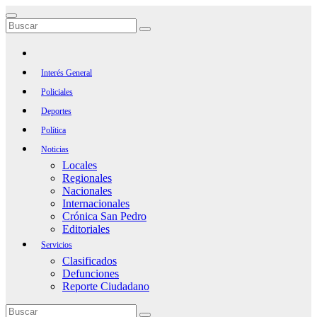
Saltar
al
contenido
Interés General
Policiales
Deportes
Política
Noticias
Locales
Regionales
Nacionales
Internacionales
Crónica San Pedro
Editoriales
Servicios
Clasificados
Defunciones
Reporte Ciudadano