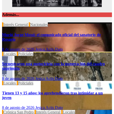
Además...
Interés General
Nacionales
Murió Jorge Messi: el comunicado oficial del sanatorio de
Rosario
8 de agosto de 2026
Jesica Actis Dato
Locales
Policiales
Secuestraron una motocicleta con la numeración del cuadro
suprimida
8 de agosto de 2026
Jesica Actis Dato
Locales
Policiales
Tienen 13 y 15 años: los aprehendieron tras intimidar a un
joven
8 de agosto de 2026
Jesica Actis Dato
Crónica San Pedro
Interés General
Locales