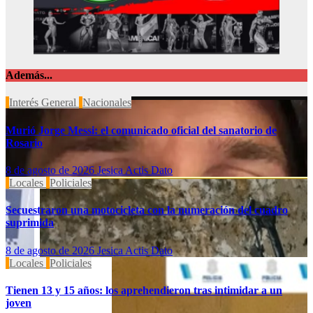
Además...
Interés General
Nacionales
Murió Jorge Messi: el comunicado oficial del sanatorio de
Rosario
8 de agosto de 2026
Jesica Actis Dato
Locales
Policiales
Secuestraron una motocicleta con la numeración del cuadro
suprimida
8 de agosto de 2026
Jesica Actis Dato
Locales
Policiales
Tienen 13 y 15 años: los aprehendieron tras intimidar a un
joven