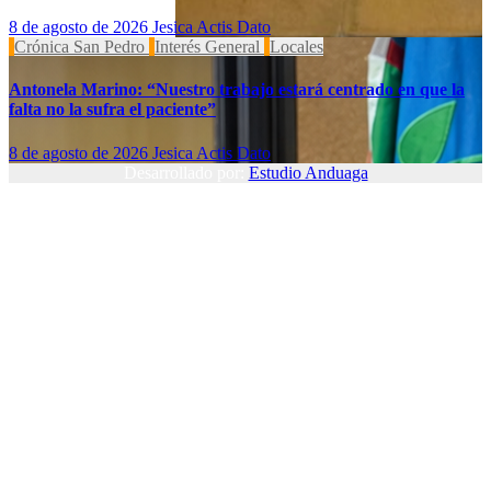
8 de agosto de 2026
Jesica Actis Dato
Crónica San Pedro
Interés General
Locales
Antonela Marino: “Nuestro trabajo estará centrado en que la
falta no la sufra el paciente”
8 de agosto de 2026
Jesica Actis Dato
Desarrollado por:
Estudio Anduaga