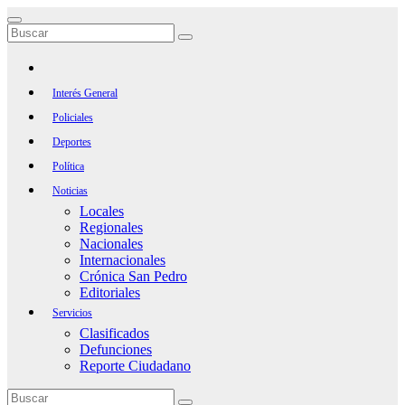
Saltar
al
contenido
Interés General
Policiales
Deportes
Política
Noticias
Locales
Regionales
Nacionales
Internacionales
Crónica San Pedro
Editoriales
Servicios
Clasificados
Defunciones
Reporte Ciudadano