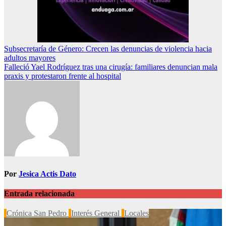
Navegación
Subsecretaría de Género: Crecen las denuncias de violencia hacia
adultos mayores
de
Falleció Yael Rodríguez tras una cirugía: familiares denuncian mala
entradas
praxis y protestaron frente al hospital
Por
Jesica Actis Dato
Entrada relacionada
Crónica San Pedro
Interés General
Locales