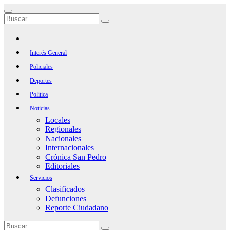
Saltar
al
contenido
Interés General
Policiales
Deportes
Política
Noticias
Locales
Regionales
Nacionales
Internacionales
Crónica San Pedro
Editoriales
Servicios
Clasificados
Defunciones
Reporte Ciudadano