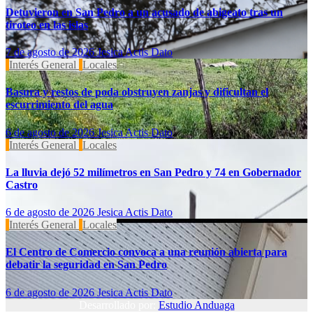
Detuvieron en San Pedro a un acusado de abigeato tras un
tiroteo en las islas
7 de agosto de 2026
Jesica Actis Dato
Interés General
Locales
Basura y restos de poda obstruyen zanjas y dificultan el
escurrimiento del agua
6 de agosto de 2026
Jesica Actis Dato
Interés General
Locales
La lluvia dejó 52 milímetros en San Pedro y 74 en Gobernador
Castro
6 de agosto de 2026
Jesica Actis Dato
Interés General
Locales
El Centro de Comercio convoca a una reunión abierta para
debatir la seguridad en San Pedro
6 de agosto de 2026
Jesica Actis Dato
Desarrollado por:
Estudio Anduaga