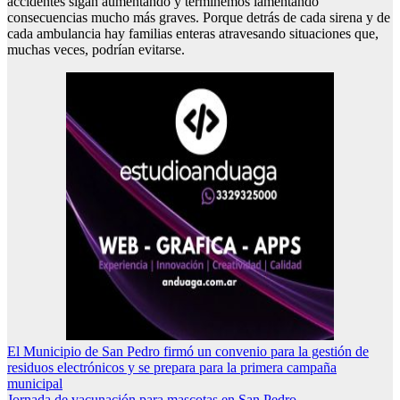
accidentes sigan aumentando y terminemos lamentando
consecuencias mucho más graves. Porque detrás de cada sirena y de
cada ambulancia hay familias enteras atravesando situaciones que,
muchas veces, podrían evitarse.
Navegación
El Municipio de San Pedro firmó un convenio para la gestión de
residuos electrónicos y se prepara para la primera campaña
de
municipal
Jornada de vacunación para mascotas en San Pedro