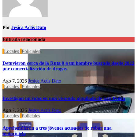
Por
Jesica Actis Dato
Entrada relacionada
Locales
Policiales
Detuvieron cerca de la Ruta 9 a un hombre buscado desde 2022
por comercialización de drogas
Ago 7, 2026
Jesica Actis Dato
Locales
Policiales
Investigan un robo en una vivienda alquilada de San Pedro
Ago 7, 2026
Jesica Actis Dato
Locales
Policiales
Aprehendieron a tres jóvenes acusados de robar una
motocicleta