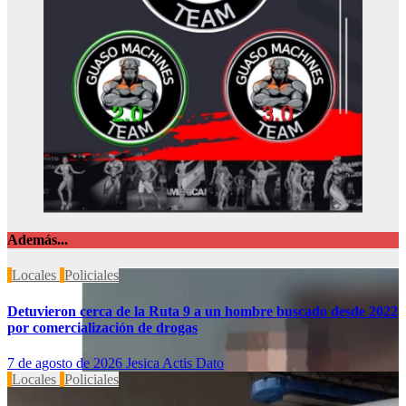
Además...
Locales
Policiales
Detuvieron cerca de la Ruta 9 a un hombre buscado desde 2022
por comercialización de drogas
7 de agosto de 2026
Jesica Actis Dato
Locales
Policiales