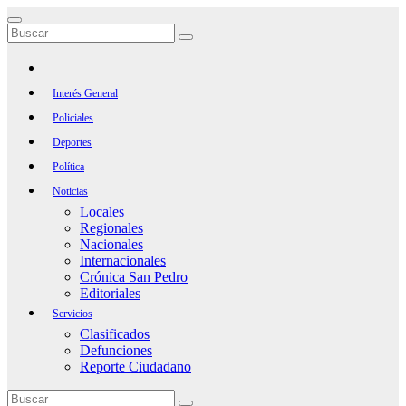
Saltar
al
contenido
Interés General
Policiales
Deportes
Política
Noticias
Locales
Regionales
Nacionales
Internacionales
Crónica San Pedro
Editoriales
Servicios
Clasificados
Defunciones
Reporte Ciudadano