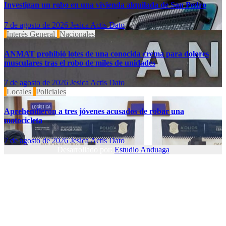
Investigan un robo en una vivienda alquilada de San Pedro
7 de agosto de 2026
Jesica Actis Dato
Interés General
Nacionales
ANMAT prohibió lotes de una conocida crema para dolores
musculares tras el robo de miles de unidades
7 de agosto de 2026
Jesica Actis Dato
Locales
Policiales
Aprehendieron a tres jóvenes acusados de robar una
motocicleta
7 de agosto de 2026
Jesica Actis Dato
Desarrollado por:
Estudio Anduaga