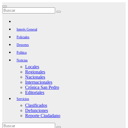
Saltar
al
contenido
Interés General
Policiales
Deportes
Política
Noticias
Locales
Regionales
Nacionales
Internacionales
Crónica San Pedro
Editoriales
Servicios
Clasificados
Defunciones
Reporte Ciudadano