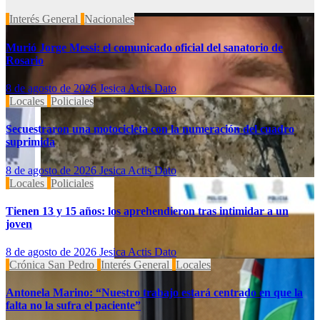
Interés General
Nacionales
Murió Jorge Messi: el comunicado oficial del sanatorio de
Rosario
8 de agosto de 2026
Jesica Actis Dato
Locales
Policiales
Secuestraron una motocicleta con la numeración del cuadro
suprimida
8 de agosto de 2026
Jesica Actis Dato
Locales
Policiales
Tienen 13 y 15 años: los aprehendieron tras intimidar a un
joven
8 de agosto de 2026
Jesica Actis Dato
Crónica San Pedro
Interés General
Locales
Antonela Marino: “Nuestro trabajo estará centrado en que la
falta no la sufra el paciente”