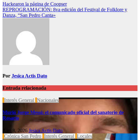
Navegación
Hackearon la página de Coopser
REPROGRAMACIÓN: 8va edición del Festival de Folklore y
de
Danza, “San Pedro Canta»
entradas
Por
Jesica Actis Dato
Entrada relacionada
Interés General
Nacionales
Murió Jorge Messi: el comunicado oficial del sanatorio de
Rosario
Ago 8, 2026
Jesica Actis Dato
Crónica San Pedro
Interés General
Locales