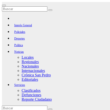
Saltar
al
contenido
Interés General
Policiales
Deportes
Política
Noticias
Locales
Regionales
Nacionales
Internacionales
Crónica San Pedro
Editoriales
Servicios
Clasificados
Defunciones
Reporte Ciudadano