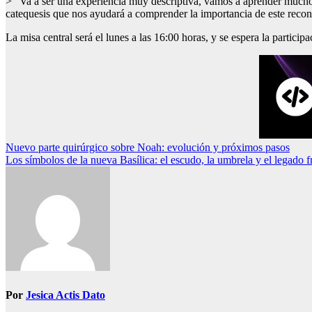
> “Va a ser una experiencia muy descriptiva, vamos a aprender mucho 
catequesis que nos ayudará a comprender la importancia de este recon
La misa central será el lunes a las 16:00 horas, y se espera la partici
Navegación
Nuevo parte quirúrgico sobre Noah: evolución y próximos pasos
Los símbolos de la nueva Basílica: el escudo, la umbrela y el legado 
de
entradas
Por
Jesica Actis Dato