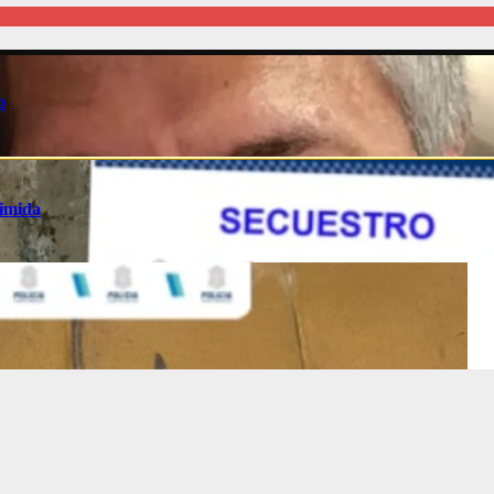
o
rimida
:00
09:00
10:00
11:00
12:00
13:00
14:00
15:0