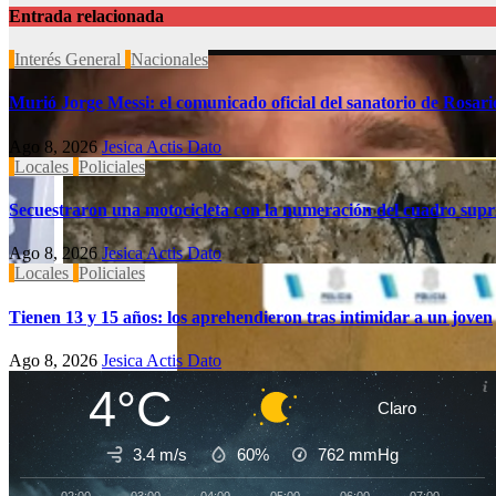
Entrada relacionada
Interés General
Nacionales
Murió Jorge Messi: el comunicado oficial del sanatorio de Rosari
Ago 8, 2026
Jesica Actis Dato
Locales
Policiales
Secuestraron una motocicleta con la numeración del cuadro sup
Ago 8, 2026
Jesica Actis Dato
Locales
Policiales
Tienen 13 y 15 años: los aprehendieron tras intimidar a un joven
Ago 8, 2026
Jesica Actis Dato
4°C
Claro
3.4 m/s
60%
762
mmHg
02:00
03:00
04:00
05:00
06:00
07:00
08