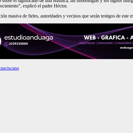
sobre el significado de una Basílica, las simbologías y los signos lit
ocimiento”, explicó el padre Héctor.
pación masiva de fieles, autoridades y vecinos que serán testigos de este 
franciscano