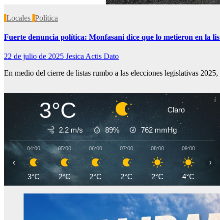
Locales
Política
Fuerte denuncia política: Monfasani dice que lo metieron en la lis
22 de julio de 2025
Jesica Actis Dato
En medio del cierre de listas rumbo a las elecciones legislativas 202
3°C
Claro
2.2 m/s
89%
762
mmHg
04:00
05:00
06:00
07:00
08:00
09:00
10
‹
›
3°C
2°C
2°C
2°C
2°C
4°C
7