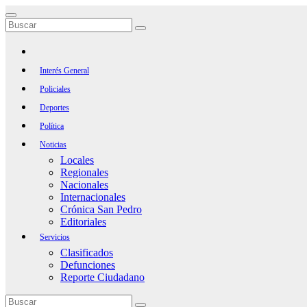
Saltar
al
contenido
Interés General
Policiales
Deportes
Política
Noticias
Locales
Regionales
Nacionales
Internacionales
Crónica San Pedro
Editoriales
Servicios
Clasificados
Defunciones
Reporte Ciudadano