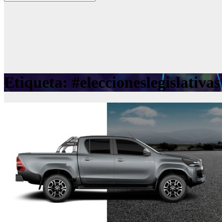
Etiqueta:
#eleccioneslegislativas