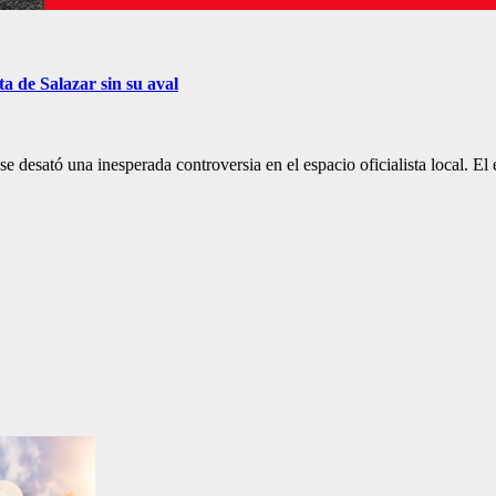
ta de Salazar sin su aval
5, se desató una inesperada controversia en el espacio oficialista loca
:00
11:00
12:00
13:00
14:00
15:00
16:00
17:0
°C
10°C
12°C
13°C
13°C
14°C
14°C
13°