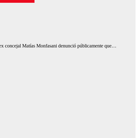
l. El ex concejal Matías Monfasani denunció públicamente que…
0
18:00
19:00
20:00
21:00
22:00
23:00
00:00
C
12°C
9°C
9°C
8°C
8°C
8°C
8°C