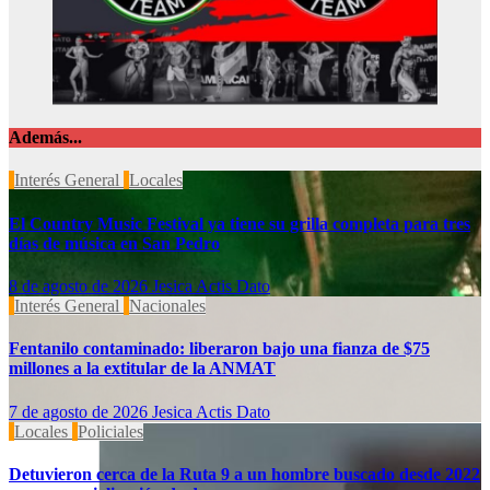
Además...
Interés General
Locales
El Country Music Festival ya tiene su grilla completa para tres
días de música en San Pedro
8 de agosto de 2026
Jesica Actis Dato
Interés General
Nacionales
Fentanilo contaminado: liberaron bajo una fianza de $75
millones a la extitular de la ANMAT
7 de agosto de 2026
Jesica Actis Dato
Locales
Policiales
Detuvieron cerca de la Ruta 9 a un hombre buscado desde 2022