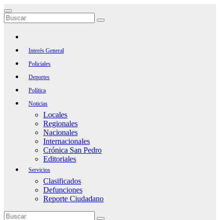
Saltar
al
contenido
Interés General
Policiales
Deportes
Política
Noticias
Locales
Regionales
Nacionales
Internacionales
Crónica San Pedro
Editoriales
Servicios
Clasificados
Defunciones
Reporte Ciudadano