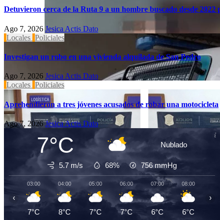
Detuvieron cerca de la Ruta 9 a un hombre buscado desde 2022 p
Ago 7, 2026
Jesica Actis Dato
Locales
Policiales
Investigan un robo en una vivienda alquilada de San Pedro
Ago 7, 2026
Jesica Actis Dato
Locales
Policiales
Aprehendieron a tres jóvenes acusados de robar una motocicleta
Ago 7, 2026
Jesica Actis Dato
7°C
Nublado
5.7 m/s
68%
756
mmHg
03:00
04:00
05:00
06:00
07:00
08:00
09
‹
›
7°C
8°C
7°C
7°C
6°C
6°C
6