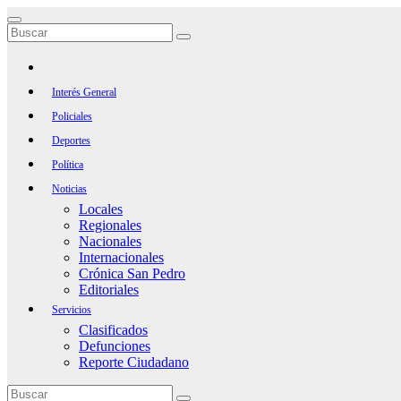
Saltar
al
contenido
Interés General
Policiales
Deportes
Política
Noticias
Locales
Regionales
Nacionales
Internacionales
Crónica San Pedro
Editoriales
Servicios
Clasificados
Defunciones
Reporte Ciudadano