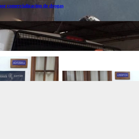
or comercialización de drogas
:00
10:00
11:00
12:00
13:00
14:00
15:00
16:0
°C
7°C
9°C
10°C
11°C
12°C
12°C
13°