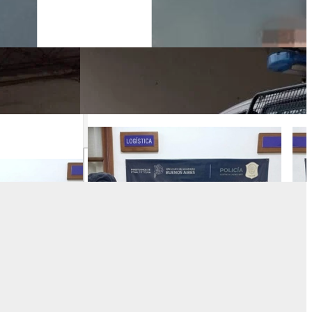
0
17:00
18:00
19:00
20:00
21:00
22:00
23:00
C
12°C
11°C
9°C
8°C
7°C
6°C
6°C