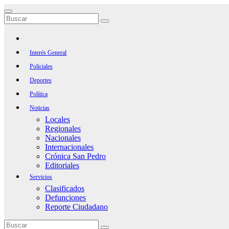
Saltar
al
contenido
Interés General
Policiales
Deportes
Política
Noticias
Locales
Regionales
Nacionales
Internacionales
Crónica San Pedro
Editoriales
Servicios
Clasificados
Defunciones
Reporte Ciudadano