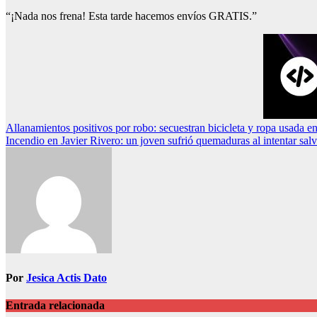
“¡Nada nos frena! Esta tarde hacemos envíos GRATIS.”
Navegación
Allanamientos positivos por robo: secuestran bicicleta y ropa usada e
Incendio en Javier Rivero: un joven sufrió quemaduras al intentar salv
de
entradas
Por
Jesica Actis Dato
Entrada relacionada