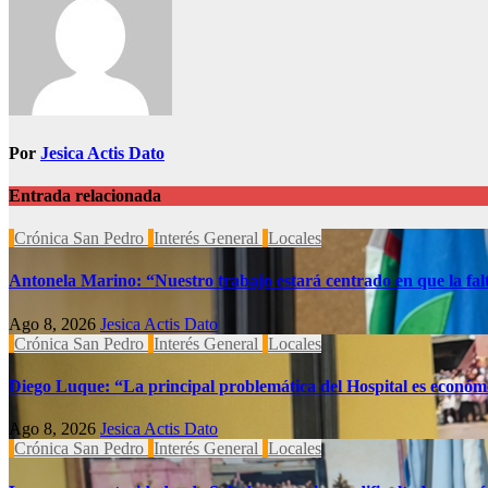
Por
Jesica Actis Dato
Entrada relacionada
Crónica San Pedro
Interés General
Locales
Antonela Marino: “Nuestro trabajo estará centrado en que la falta
Ago 8, 2026
Jesica Actis Dato
Crónica San Pedro
Interés General
Locales
Diego Luque: “La principal problemática del Hospital es económ
Ago 8, 2026
Jesica Actis Dato
Crónica San Pedro
Interés General
Locales