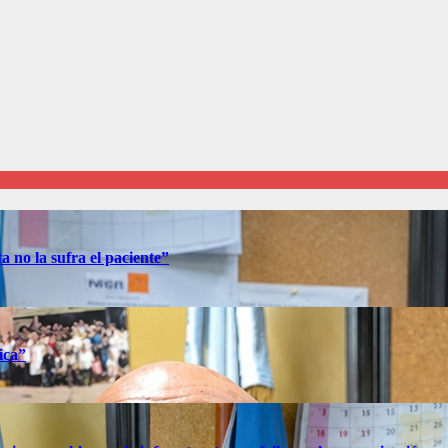
 no la sufra el paciente”
ica”