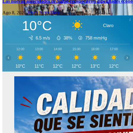
Las nuevas autoridades de Salud reconocieron dificultades econó
Ago 8, 2026
Jesica Actis Dato
10°C
Claro
6.5 m/s
38%
758
mmHg
12:00
13:00
14:00
15:00
16:00
17:00
18
‹
›
10°C
11°C
12°C
12°C
13°C
12°C
11