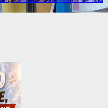
micas, problemas de infraestructura y fallas en la comunicación
:00
19:00
20:00
21:00
22:00
23:00
00:00
01:0
°C
9°C
7°C
6°C
6°C
5°C
5°C
5°