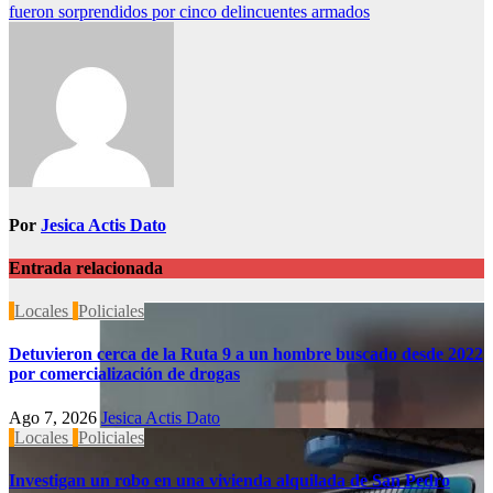
fueron sorprendidos por cinco delincuentes armados
Por
Jesica Actis Dato
Entrada relacionada
Locales
Policiales
Detuvieron cerca de la Ruta 9 a un hombre buscado desde 2022
por comercialización de drogas
Ago 7, 2026
Jesica Actis Dato
Locales
Policiales
Investigan un robo en una vivienda alquilada de San Pedro