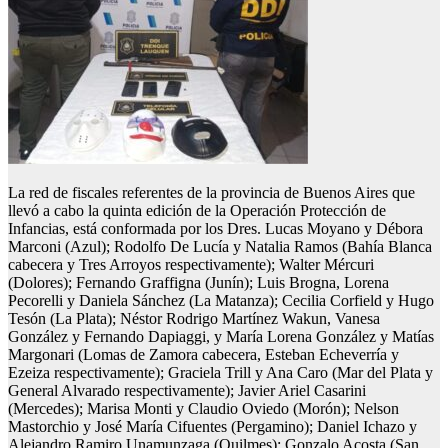
La red de fiscales referentes de la provincia de Buenos Aires que
llevó a cabo la quinta edición de la Operación Protección de
Infancias, está conformada por los Dres. Lucas Moyano y Débora
Marconi (Azul); Rodolfo De Lucía y Natalia Ramos (Bahía Blanca
cabecera y Tres Arroyos respectivamente); Walter Mércuri
(Dolores); Fernando Graffigna (Junín); Luis Brogna, Lorena
Pecorelli y Daniela Sánchez (La Matanza); Cecilia Corfield y Hugo
Tesón (La Plata); Néstor Rodrigo Martínez Wakun, Vanesa
González y Fernando Dapiaggi, y María Lorena González y Matías
Margonari (Lomas de Zamora cabecera, Esteban Echeverría y
Ezeiza respectivamente); Graciela Trill y Ana Caro (Mar del Plata y
General Alvarado respectivamente); Javier Ariel Casarini
(Mercedes); Marisa Monti y Claudio Oviedo (Morón); Nelson
Mastorchio y José María Cifuentes (Pergamino); Daniel Ichazo y
Alejandro Ramiro Unamunzaga (Quilmes); Gonzalo Acosta (San