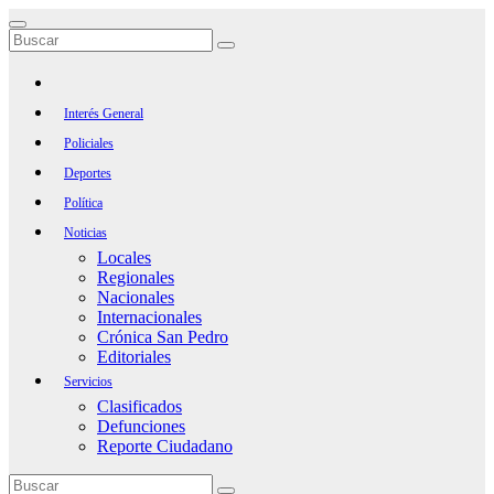
Saltar
al
contenido
Interés General
Policiales
Deportes
Política
Noticias
Locales
Regionales
Nacionales
Internacionales
Crónica San Pedro
Editoriales
Servicios
Clasificados
Defunciones
Reporte Ciudadano