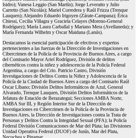
Isidro); Vanesa Leggio (San Martín); Jorge Leveratto y Julio
Carretto (San Nicolás); Mariel Corredera y Raúl Frizza (Trenque
Lauquen); Alejandro Eduardo Irigoyen (Zárate-Campana); Érica
Chiessi, Cecilia Villagra y Graciela Celayes (Moreno-General
Rodríguez); María Laura Carballal y Mariano Mera (Avellaneda); y
María Fernanda Wilhelm y Oscar Maidana (Lanús).
Destacamos la esencial participación de efectivos y expertos
pertenecientes a las fuerzas de la Dirección de Investigaciones en
Cibercrimen de la Policía de la Provincia de Buenos Aires, a cargo
del Comisario Mayor Ariel Rodríguez, División de delitos
cibernéticos contra la niñez y adolescencia de la Policía Federal
Argentina, a cargo del Crio. Patricio Castro, División
Investigaciones de Delitos Contra la Niñez y Adolescencia de la
Policía de la Ciudad de Buenos Aires a cargo del Comisario Raúl
Oscar Líbano; División Delitos Informáticos de Azul, General
Alvarado, Trenque Lauquen, División Delitos Informáticos de la
Jefatura de Estación de Berazategui; Secciones AMBA Norte,
AMBA Sur III, y Región Interior Sur de la Dirección de
Investigaciones en Cibercrimen de la Policía de la Provincia de
Buenos Aires, la Dirección de Investigaciones contra la Trata de
Personas y Delitos Contra la Integridad Sexual (PFA); la Policía
Federal División Comunicaciones de Mar del Plata; las Divisiones
Unidad Operativa Federal (DUOF) de Junín, Mar del Plata,
Necochea y Pinamar.