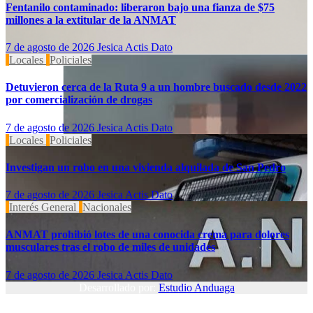
Fentanilo contaminado: liberaron bajo una fianza de $75
millones a la extitular de la ANMAT
7 de agosto de 2026
Jesica Actis Dato
Locales
Policiales
Detuvieron cerca de la Ruta 9 a un hombre buscado desde 2022
por comercialización de drogas
7 de agosto de 2026
Jesica Actis Dato
Locales
Policiales
Investigan un robo en una vivienda alquilada de San Pedro
7 de agosto de 2026
Jesica Actis Dato
Interés General
Nacionales
ANMAT prohibió lotes de una conocida crema para dolores
musculares tras el robo de miles de unidades
7 de agosto de 2026
Jesica Actis Dato
Desarrollado por:
Estudio Anduaga