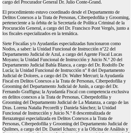
cargo del Procurador General Dr. Julio Conte-Grand.
El procedimiento estuvo coordinado desde el Departamento de
Delitos Conexos a la Trata de Personas, Ciberpedofilia y Grooming,
perteneciente a la órbita de la Secretaría de Política Criminal de la
Procuración General, a cargo del Dr. Francisco Pont Vergés, junto a
los fiscales especializados en la temática.
Siete Fiscalías y/o Ayudantías especializadas funcionaron como
Nodos, a saber: la Unidad Funcional de Instrucción n°22 del
Departamento Judicial de Azul, a cargo del Agente Fiscal Lucas
Moyano; la Unidad Funcional de Instrucción y Juicio N.º 20 del
Departamento Judicial Bahía Blanca, a cargo del Dr. Rodolfo De
Lucía; la Unidad Funcional de Instrucción n° 8 del Departamento
Judicial de Dolores, a cargo del Dr. Walter Mercuri; la Ayudantía
Fiscal en Delitos Conexos a la Trata de Personas, Ciberpedofilia y
Grooming del Departamento Judicial de Junín, a cargo del Dr.
Fernando Graffigna; la Ayudantía Fiscal con competencia exclusiva
en delitos conexos a la Trata de Personas, Ciberpedofilia y
Grooming del Departamento Judicial de La Matanza, a cargo de las
Dras. Lorena Natalia Pecorelli y Daniela Sánchez; la Unidad
Funcional de Instrucción y Juicio N.º 8 descentralizada de
Berazategui especializada en Delitos Conexos a la Trata de
Personas, Ciberpedofilia y Grooming del Departamento Judicial de
Quilmes, a cargo del Dr. Daniel Ichazo; y a la Oficina de Análisis y