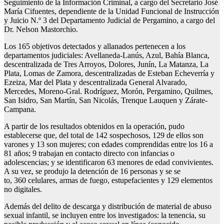
Seguimiento de la Información Criminal, a cargo del Secretario José
María Cifuentes, dependiente de la Unidad Funcional de Instrucción
y Juicio N.º 3 del Departamento Judicial de Pergamino, a cargo del
Dr. Nelson Mastorchio.
Los 165 objetivos detectados y allanados pertenecen a los
departamentos judiciales: Avellaneda-Lanús, Azul, Bahía Blanca,
descentralizada de Tres Arroyos, Dolores, Junín, La Matanza, La
Plata, Lomas de Zamora, descentralizadas de Esteban Echeverría y
Ezeiza, Mar del Plata y descentralizada General Alvarado,
Mercedes, Moreno-Gral. Rodríguez, Morón, Pergamino, Quilmes,
San Isidro, San Martín, San Nicolás, Trenque Lauquen y Zárate-
Campana.
A partir de los resultados obtenidos en la operación, pudo
establecerse que, del total de 142 sospechosos, 129 de ellos son
varones y 13 son mujeres; con edades comprendidas entre los 16 a
81 años; 9 trabajan en contacto directo con infancias o
adolescencias; y se identificaron 63 menores de edad convivientes.
A su vez, se produjo la detención de 16 personas y se se
to, 360 celulares, armas de fuego, estupefacientes y 129 elementos
no digitales.
Además del delito de descarga y distribución de material de abuso
sexual infantil, se incluyen entre los investigados: la tenencia, su