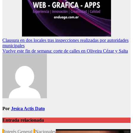
Navegación
Clausura en dos locales tras inspecciones realizadas por autoridades
municipales
de
Vuelve este fin de semana: corte de calles en Oliveira Cézar y Salta
entradas
Por
Jesica Actis Dato
Entrada relacionada
Interés General
Nacionales