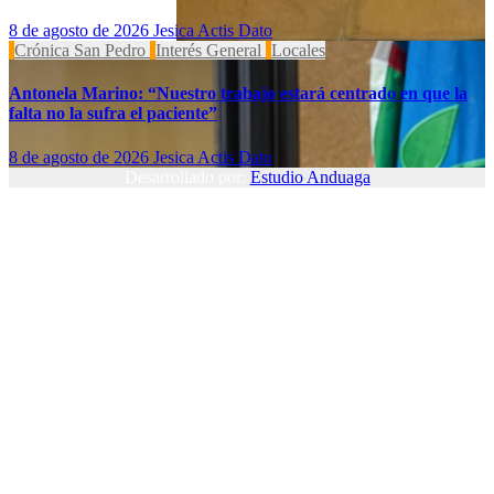
8 de agosto de 2026
Jesica Actis Dato
Crónica San Pedro
Interés General
Locales
Antonela Marino: “Nuestro trabajo estará centrado en que la
falta no la sufra el paciente”
8 de agosto de 2026
Jesica Actis Dato
Desarrollado por:
Estudio Anduaga