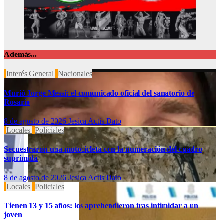
Además...
Interés General
Nacionales
Murió Jorge Messi: el comunicado oficial del sanatorio de
Rosario
8 de agosto de 2026
Jesica Actis Dato
Locales
Policiales
Secuestraron una motocicleta con la numeración del cuadro
suprimida
8 de agosto de 2026
Jesica Actis Dato
Locales
Policiales
Tienen 13 y 15 años: los aprehendieron tras intimidar a un
joven