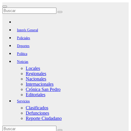
Saltar
al
contenido
Interés General
Policiales
Deportes
Política
Noticias
Locales
Regionales
Nacionales
Internacionales
Crónica San Pedro
Editoriales
Servicios
Clasificados
Defunciones
Reporte Ciudadano