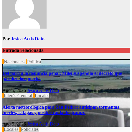
Por
Jesica Actis Dato
Entrada relacionada
Nacionales
Política
Del paro a la denuncia penal: Milei suspendió el decreto que
paralizó los puertos
Ago 5, 2026
Jesica Actis Dato
Interés General
Locales
Alerta meteorológica para San Pedro: anticipan tormentas
fuertes, ráfagas y posible caída de granizo
Ago 5, 2026
Jesica Actis Dato
Locales
Policiales