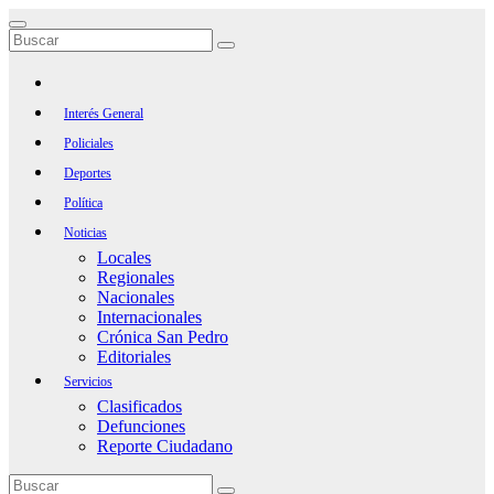
Saltar
al
contenido
Interés General
Policiales
Deportes
Política
Noticias
Locales
Regionales
Nacionales
Internacionales
Crónica San Pedro
Editoriales
Servicios
Clasificados
Defunciones
Reporte Ciudadano