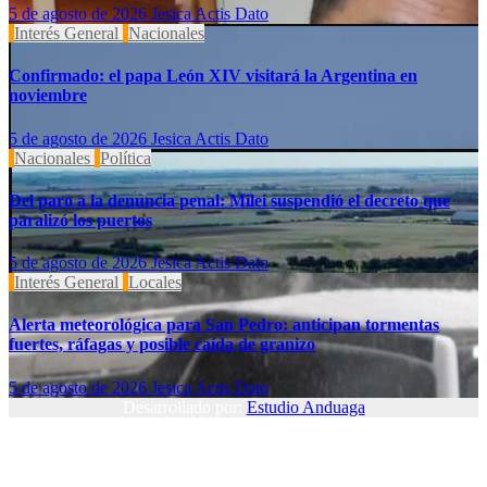
5 de agosto de 2026
Jesica Actis Dato
Interés General
Nacionales
Confirmado: el papa León XIV visitará la Argentina en
noviembre
5 de agosto de 2026
Jesica Actis Dato
Nacionales
Política
Del paro a la denuncia penal: Milei suspendió el decreto que
paralizó los puertos
5 de agosto de 2026
Jesica Actis Dato
Interés General
Locales
Alerta meteorológica para San Pedro: anticipan tormentas
fuertes, ráfagas y posible caída de granizo
5 de agosto de 2026
Jesica Actis Dato
Desarrollado por:
Estudio Anduaga