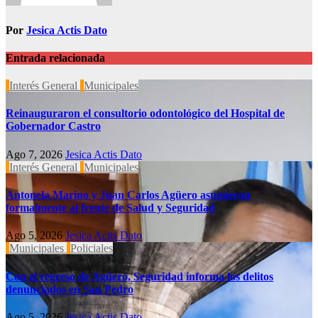
Por
Jesica Actis Dato
Entrada relacionada
Interés General
Municipales
Reinauguraron el consultorio odontológico del Hospital de
Gobernador Castro
Ago 7, 2026
Jesica Actis Dato
Interés General
Municipales
Antonela Marino y Juan Carlos Agüero asumieron
formalmente al frente de Salud y Seguridad
Ago 5, 2026
Jesica Actis Dato
Municipales
Policiales
Con el regreso de Agüero, Seguridad informa los delitos
denunciados en San Pedro
Ago 5, 2026
Jesica Actis Dato