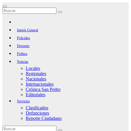
Saltar
al
contenido
Interés General
Policiales
Deportes
Política
Noticias
Locales
Regionales
Nacionales
Internacionales
Crónica San Pedro
Editoriales
Servicios
Clasificados
Defunciones
Reporte Ciudadano