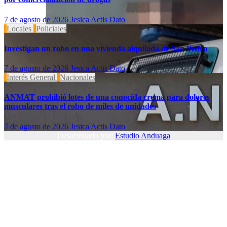
7 de agosto de 2026
Jesica Actis Dato
Locales
Policiales
Investigan un robo en una vivienda alquilada de San Pedro
7 de agosto de 2026
Jesica Actis Dato
Interés General
Nacionales
ANMAT prohibió lotes de una conocida crema para dolores
musculares tras el robo de miles de unidades
7 de agosto de 2026
Jesica Actis Dato
Desarrollado por:
Estudio Anduaga