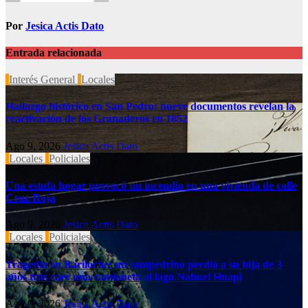
Por
Jesica Actis Dato
Entrada relacionada
Interés General
Locales
Hallazgo histórico en San Pedro: nueve documentos revelan la
reactivación de los Granaderos en 1852
Ago 9, 2026
Jesica Actis Dato
Locales
Policiales
Una estufa hogar provocó un incendio en una vivienda de calle
Cruz Roja
Ago 9, 2026
Jesica Actis Dato
Locales
Policiales
Tragedia en Bariloche: un sampedrino perdió a su hija de 3
años tras caer una camioneta al lago Nahuel Huapi
Ago 9, 2026
Jesica Actis Dato