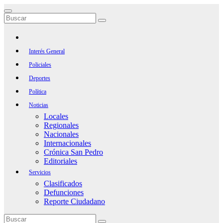
Saltar
al
contenido
Interés General
Policiales
Deportes
Política
Noticias
Locales
Regionales
Nacionales
Internacionales
Crónica San Pedro
Editoriales
Servicios
Clasificados
Defunciones
Reporte Ciudadano