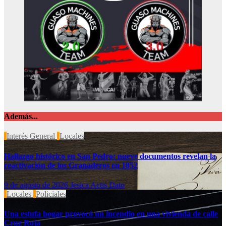
Además...
Interés General
Locales
Hallazgo histórico en San Pedro: nueve documentos revelan la
reactivación de los Granaderos en 1852
9 de agosto de 2026
Jesica Actis Dato
Locales
Policiales
Una estufa hogar provocó un incendio en una vivienda de calle
Cruz Roja