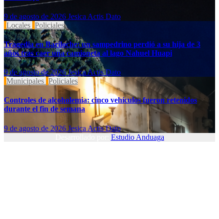
9 de agosto de 2026
Jesica Actis Dato
Locales
Policiales
Tragedia en Bariloche: un sampedrino perdió a su hija de 3
años tras caer una camioneta al lago Nahuel Huapi
9 de agosto de 2026
Jesica Actis Dato
Municipales
Policiales
Controles de alcoholemia: cinco vehículos fueron retenidos
durante el fin de semana
9 de agosto de 2026
Jesica Actis Dato
Desarrollado por:
Estudio Anduaga