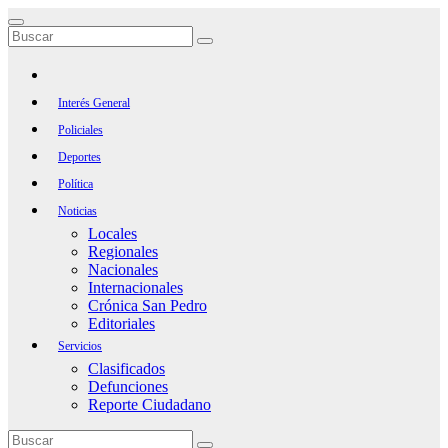
Saltar
al
contenido
Interés General
Policiales
Deportes
Política
Noticias
Locales
Regionales
Nacionales
Internacionales
Crónica San Pedro
Editoriales
Servicios
Clasificados
Defunciones
Reporte Ciudadano