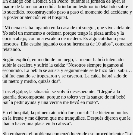
En diálogo con Crónica San Pedro, durante la jornada de ayer, la
madre de la menor accedió a brindar un testimonio detallado sobre
lo sucedido, reconstruyendo paso a paso el momento del accidente y
la posterior atención en el hospital.
“Mi nena estaba jugando en la casa de mi suegra, que vive adelante.
Yo subí un momento a ordenar, porque tengo la pieza arriba y la
cocina abajo, con una escalera de madera. Es algo cotidiano para
nosotros. Ella estaba jugando con su hermana de 10 años”, comenzó
relatando.
Según explicó, en medio de un juego, la menor habría intentado
subir la escalera y sufrió la caída: “Nosotros siempre jugamos al
escondido. La bebita se asusta y seguramente se le hizo fácil subir…
ahí fue cuando se tropezaron y se cayeron. La caída habrá sido de
un metro y medio, quizás dos”.
Tras el golpe, la situación se volvió desesperante: “Llegué a la
guardia descompuesta, porque no tolero ver la sangre de mi bebé.
Salí a pedir ayuda y una vecina me llevó en moto”.
En el hospital, la primera atención fue parcial: “Le hicieron puntos
en la frente y me dijeron que me tranquilice. Después dijeron que le
iban a hacer una placa en la cabeza”.
Sin embargo, el problema comenzó luego de ese procedimiento: “Le