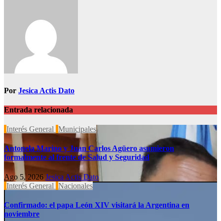
de
entradas
Por
Jesica Actis Dato
Entrada relacionada
Interés General
Municipales
Antonela Marino y Juan Carlos Agüero asumieron
formalmente al frente de Salud y Seguridad
Ago 5, 2026
Jesica Actis Dato
Interés General
Nacionales
Confirmado: el papa León XIV visitará la Argentina en
noviembre