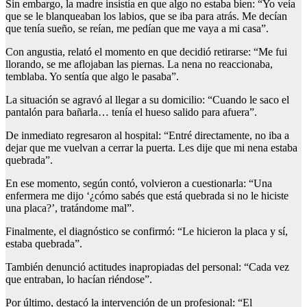
Sin embargo, la madre insistía en que algo no estaba bien: “Yo veía
que se le blanqueaban los labios, que se iba para atrás. Me decían
que tenía sueño, se reían, me pedían que me vaya a mi casa”.
Con angustia, relató el momento en que decidió retirarse: “Me fui
llorando, se me aflojaban las piernas. La nena no reaccionaba,
temblaba. Yo sentía que algo le pasaba”.
La situación se agravó al llegar a su domicilio: “Cuando le saco el
pantalón para bañarla… tenía el hueso salido para afuera”.
De inmediato regresaron al hospital: “Entré directamente, no iba a
dejar que me vuelvan a cerrar la puerta. Les dije que mi nena estaba
quebrada”.
En ese momento, según contó, volvieron a cuestionarla: “Una
enfermera me dijo ‘¿cómo sabés que está quebrada si no le hiciste
una placa?’, tratándome mal”.
Finalmente, el diagnóstico se confirmó: “Le hicieron la placa y sí,
estaba quebrada”.
También denunció actitudes inapropiadas del personal: “Cada vez
que entraban, lo hacían riéndose”.
Por último, destacó la intervención de un profesional: “El