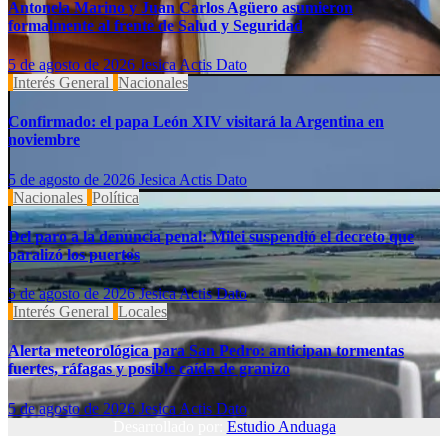
Antonela Marino y Juan Carlos Agüero asumieron
formalmente al frente de Salud y Seguridad
5 de agosto de 2026
Jesica Actis Dato
Interés General
Nacionales
Confirmado: el papa León XIV visitará la Argentina en
noviembre
5 de agosto de 2026
Jesica Actis Dato
Nacionales
Política
Del paro a la denuncia penal: Milei suspendió el decreto que
paralizó los puertos
5 de agosto de 2026
Jesica Actis Dato
Interés General
Locales
Alerta meteorológica para San Pedro: anticipan tormentas
fuertes, ráfagas y posible caída de granizo
5 de agosto de 2026
Jesica Actis Dato
Desarrollado por:
Estudio Anduaga