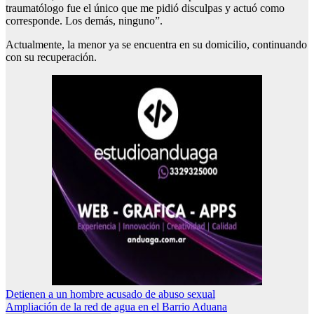
traumatólogo fue el único que me pidió disculpas y actuó como
corresponde. Los demás, ninguno”.
Actualmente, la menor ya se encuentra en su domicilio, continuando
con su recuperación.
Navegación
Detienen a un hombre acusado de abuso sexual
Ampliación de la red de agua en el Barrio Aduana