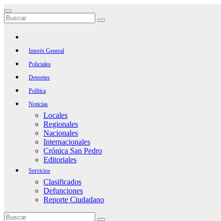
Saltar
al
contenido
Interés General
Policiales
Deportes
Política
Noticias
Locales
Regionales
Nacionales
Internacionales
Crónica San Pedro
Editoriales
Servicios
Clasificados
Defunciones
Reporte Ciudadano