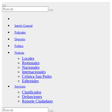
Saltar
al
contenido
Interés General
Policiales
Deportes
Política
Noticias
Locales
Regionales
Nacionales
Internacionales
Crónica San Pedro
Editoriales
Servicios
Clasificados
Defunciones
Reporte Ciudadano