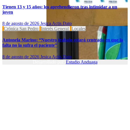
Tienen 13 y 15 años: los aprehendieron tras intimidar a un
joven
8 de agosto de 2026
Jesica Actis Dato
Crónica San Pedro
Interés General
Locales
Antonela Marino: “Nuestro trabajo estará centrado en que la
falta no la sufra el paciente”
8 de agosto de 2026
Jesica Actis Dato
Desarrollado por:
Estudio Anduaga