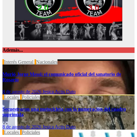
Además...
Interés General
Nacionales
Murió Jorge Messi: el comunicado oficial del sanatorio de
Rosario
8 de agosto de 2026
Jesica Actis Dato
Locales
Policiales
Secuestraron una motocicleta con la numeración del cuadro
suprimida
8 de agosto de 2026
Jesica Actis Dato
Locales
Policiales