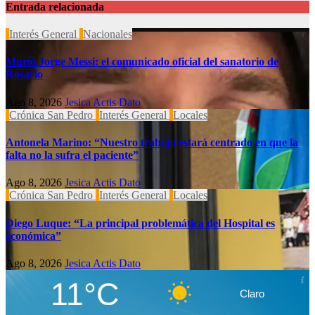
Entrada relacionada
Interés General
Nacionales
Murió Jorge Messi: el comunicado oficial del sanatorio de
Rosario
Ago 8, 2026
Jesica Actis Dato
Crónica San Pedro
Interés General
Locales
Antonela Marino: “Nuestro trabajo estará centrado en que la
falta no la sufra el paciente”
Ago 8, 2026
Jesica Actis Dato
Crónica San Pedro
Interés General
Locales
Diego Luque: “La principal problemática del Hospital es
económica”
Ago 8, 2026
Jesica Actis Dato
11°C
Claro