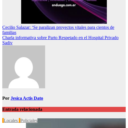
Navegación
Cecilio Salazar: ‘Se paralizan proyectos vitales para cientos de
familias
de
Charla informativa sobre Parto Respetado en el Hospital Privado
entradas
Sadiv
Por
Jesica Actis Dato
Entrada relacionada
Locales
Policiales