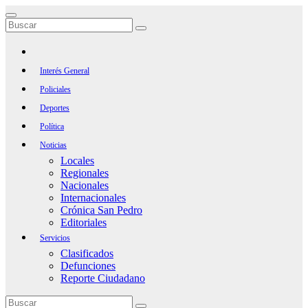
Saltar
al
contenido
Interés General
Policiales
Deportes
Política
Noticias
Locales
Regionales
Nacionales
Internacionales
Crónica San Pedro
Editoriales
Servicios
Clasificados
Defunciones
Reporte Ciudadano