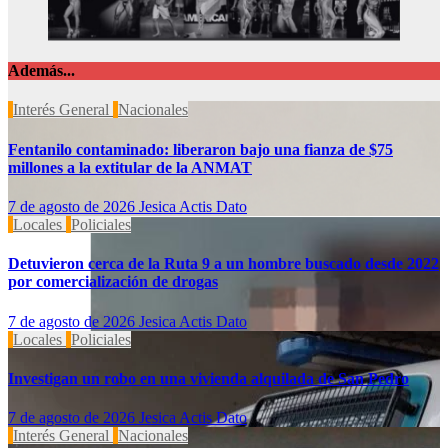
Además...
Interés General
Nacionales
Fentanilo contaminado: liberaron bajo una fianza de $75
millones a la extitular de la ANMAT
7 de agosto de 2026
Jesica Actis Dato
Locales
Policiales
Detuvieron cerca de la Ruta 9 a un hombre buscado desde 2022
por comercialización de drogas
7 de agosto de 2026
Jesica Actis Dato
Locales
Policiales
Investigan un robo en una vivienda alquilada de San Pedro
7 de agosto de 2026
Jesica Actis Dato
Interés General
Nacionales