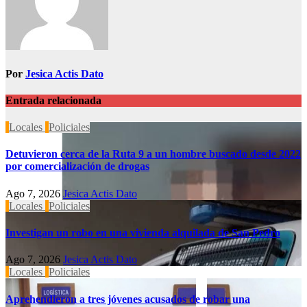
Por
Jesica Actis Dato
Entrada relacionada
Locales
Policiales
Detuvieron cerca de la Ruta 9 a un hombre buscado desde 2022
por comercialización de drogas
Ago 7, 2026
Jesica Actis Dato
Locales
Policiales
Investigan un robo en una vivienda alquilada de San Pedro
Ago 7, 2026
Jesica Actis Dato
Locales
Policiales
Aprehendieron a tres jóvenes acusados de robar una