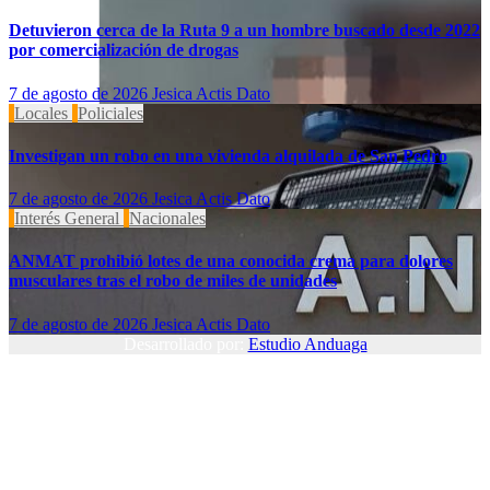
Detuvieron cerca de la Ruta 9 a un hombre buscado desde 2022
por comercialización de drogas
7 de agosto de 2026
Jesica Actis Dato
Locales
Policiales
Investigan un robo en una vivienda alquilada de San Pedro
7 de agosto de 2026
Jesica Actis Dato
Interés General
Nacionales
ANMAT prohibió lotes de una conocida crema para dolores
musculares tras el robo de miles de unidades
7 de agosto de 2026
Jesica Actis Dato
Desarrollado por:
Estudio Anduaga