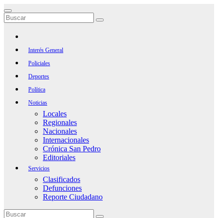
Saltar
al
contenido
Interés General
Policiales
Deportes
Política
Noticias
Locales
Regionales
Nacionales
Internacionales
Crónica San Pedro
Editoriales
Servicios
Clasificados
Defunciones
Reporte Ciudadano