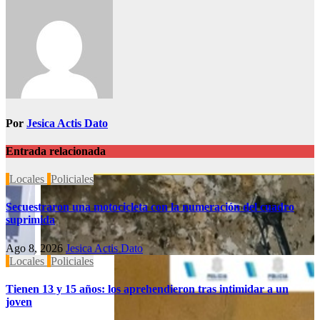
Por
Jesica Actis Dato
Entrada relacionada
Locales
Policiales
Secuestraron una motocicleta con la numeración del cuadro
suprimida
Ago 8, 2026
Jesica Actis Dato
Locales
Policiales
Tienen 13 y 15 años: los aprehendieron tras intimidar a un
joven