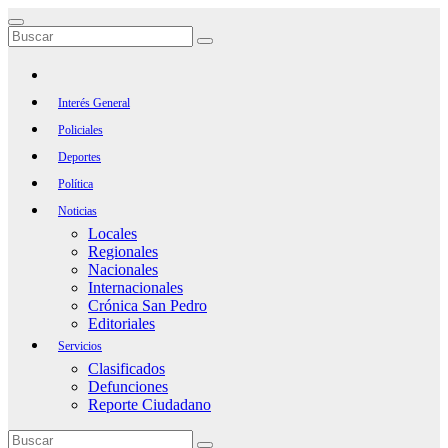
Saltar
al
contenido
Interés General
Policiales
Deportes
Política
Noticias
Locales
Regionales
Nacionales
Internacionales
Crónica San Pedro
Editoriales
Servicios
Clasificados
Defunciones
Reporte Ciudadano