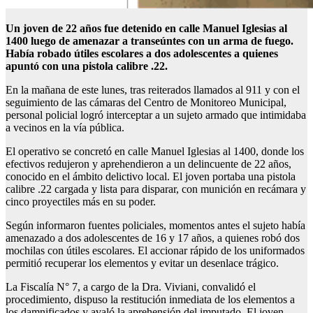
Un joven de 22 años fue detenido en calle Manuel Iglesias al
1400 luego de amenazar a transeúntes con un arma de fuego.
Había robado útiles escolares a dos adolescentes a quienes
apuntó con una pistola calibre .22.
En la mañana de este lunes, tras reiterados llamados al 911 y con el
seguimiento de las cámaras del Centro de Monitoreo Municipal,
personal policial logró interceptar a un sujeto armado que intimidaba
a vecinos en la vía pública.
El operativo se concretó en calle Manuel Iglesias al 1400, donde los
efectivos redujeron y aprehendieron a un delincuente de 22 años,
conocido en el ámbito delictivo local. El joven portaba una pistola
calibre .22 cargada y lista para disparar, con munición en recámara y
cinco proyectiles más en su poder.
Según informaron fuentes policiales, momentos antes el sujeto había
amenazado a dos adolescentes de 16 y 17 años, a quienes robó dos
mochilas con útiles escolares. El accionar rápido de los uniformados
permitió recuperar los elementos y evitar un desenlace trágico.
La Fiscalía N° 7, a cargo de la Dra. Viviani, convalidó el
procedimiento, dispuso la restitución inmediata de los elementos a
los damnificados y avaló la aprehensión del imputado. El joven