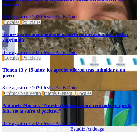
Rosario
8 de agosto de 2026
Jesica Actis Dato
Locales
Policiales
Secuestraron una motocicleta con la numeración del cuadro
suprimida
8 de agosto de 2026
Jesica Actis Dato
Locales
Policiales
Tienen 13 y 15 años: los aprehendieron tras intimidar a un
joven
8 de agosto de 2026
Jesica Actis Dato
Crónica San Pedro
Interés General
Locales
Antonela Marino: “Nuestro trabajo estará centrado en que la
falta no la sufra el paciente”
8 de agosto de 2026
Jesica Actis Dato
Desarrollado por:
Estudio Anduaga