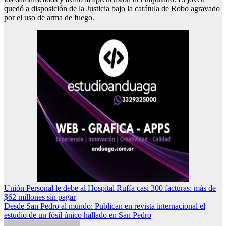
quedó a disposición de la Justicia bajo la carátula de Robo agravado
por el uso de arma de fuego.
Navegación
Unión Personal le debe al Hospital Ruffa casi 300 facturas: más de
$62 millones sin pagar
de
Desde San Pedro al mundo: Publican en revista internacional el
entradas
estudio de un fósil único hallado en San Pedro