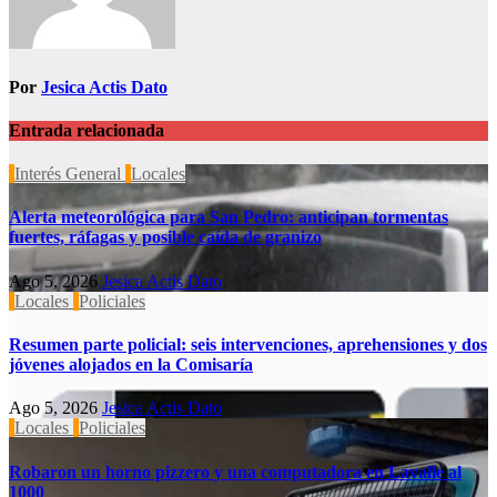
Por
Jesica Actis Dato
Entrada relacionada
Interés General
Locales
Alerta meteorológica para San Pedro: anticipan tormentas
fuertes, ráfagas y posible caída de granizo
Ago 5, 2026
Jesica Actis Dato
Locales
Policiales
Resumen parte policial: seis intervenciones, aprehensiones y dos
jóvenes alojados en la Comisaría
Ago 5, 2026
Jesica Actis Dato
Locales
Policiales
Robaron un horno pizzero y una computadora en Lavalle al
1000