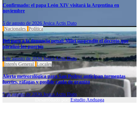
Confirmado: el papa León XIV visitará la Argentina en
noviembre
5 de agosto de 2026
Jesica Actis Dato
Nacionales
Política
Del paro a la denuncia penal: Milei suspendió el decreto que
paralizó los puertos
5 de agosto de 2026
Jesica Actis Dato
Interés General
Locales
Alerta meteorológica para San Pedro: anticipan tormentas
fuertes, ráfagas y posible caída de granizo
5 de agosto de 2026
Jesica Actis Dato
Desarrollado por:
Estudio Anduaga