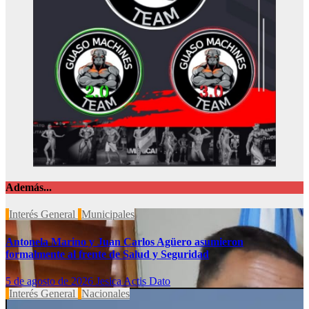
Además...
Interés General
Municipales
Antonela Marino y Juan Carlos Agüero asumieron
formalmente al frente de Salud y Seguridad
5 de agosto de 2026
Jesica Actis Dato
Interés General
Nacionales