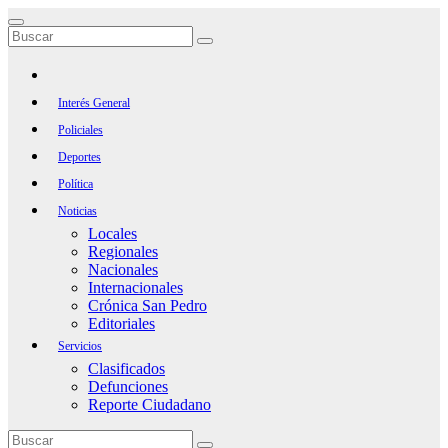
Saltar
al
contenido
Interés General
Policiales
Deportes
Política
Noticias
Locales
Regionales
Nacionales
Internacionales
Crónica San Pedro
Editoriales
Servicios
Clasificados
Defunciones
Reporte Ciudadano